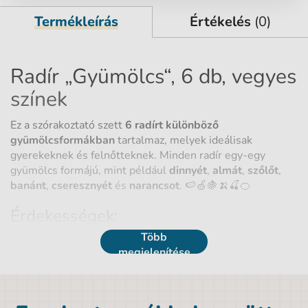
Termékleírás
Értékelés
(0)
Radír „Gyümölcs“, 6 db, vegyes
színek
Ez a szórakoztató szett
6 radírt különböző
gyümölcsformákban
tartalmaz, melyek ideálisak
gyerekeknek és felnőtteknek. Minden radír egy-egy
gyümölcs formájú, mint például
dinnyét
,
almát
,
szőlőt
,
banánt
,
cseresznyét
és
narancsot
. 🍉🍏🍇🍌🍒🍊
Érdekességek:
Több
Különböző gyümölcsformák
– a radír valódi
megjelenítése
gyümölcs formájában, így vonzó és szórakoztató.
Praktikus és minőségi
– a radírok kiváló anyagból
készülnek, amely biztosítja a hosszú élettartamot és
a hatékony radírozást.