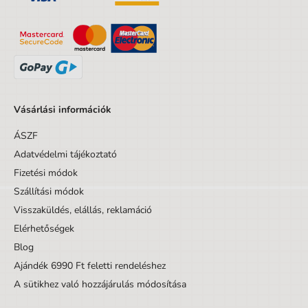
Márka
Manal
A csomagolás szélessége
10.2 cm
A csomagolás magassága
16.7 cm
A csomagolás mélysége
2.2 cm
Készlet/Szett/Csomag
Nem
Vásárlási információk
Dizájnos tétel
Nem
ÁSZF
Adatvédelmi tájékoztató
Fizetési módok
Szállítási módok
Visszaküldés, elállás, reklamáció
Elérhetőségek
Blog
Ajándék 6990 Ft feletti rendeléshez
A sütikhez való hozzájárulás módosítása