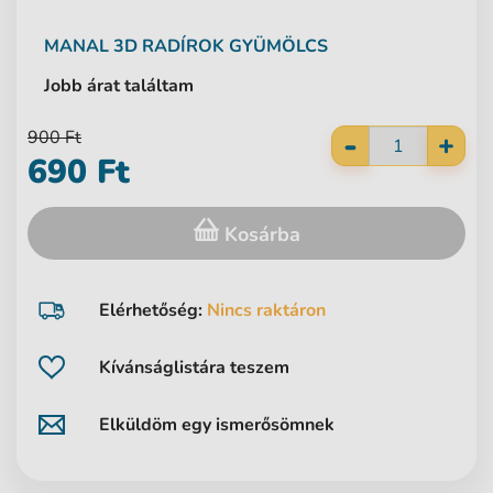
MANAL
3D RADÍROK GYÜMÖLCS
Jobb árat találtam
-
900 Ft
+
690 Ft
Kosárba
Elérhetőség:
Nincs raktáron
Kívánságlistára teszem
Elküldöm egy ismerősömnek