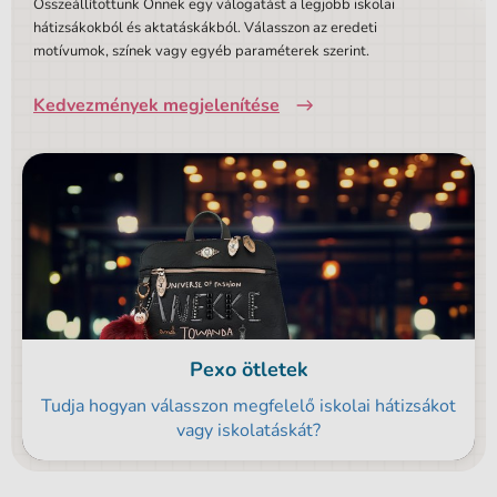
Összeállítottunk Önnek egy válogatást a legjobb iskolai
hátizsákokból és aktatáskákból. Válasszon az eredeti
motívumok, színek vagy egyéb paraméterek szerint.
Kedvezmények megjelenítése
Pexo ötletek
Tudja hogyan válasszon megfelelő iskolai hátizsákot
vagy iskolatáskát?