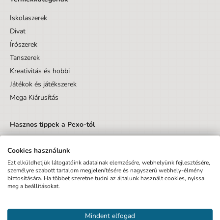
Iskolaszerek
Divat
Írószerek
Tanszerek
Kreativitás és hobbi
Játékok és játékszerek
Mega Kiárusítás
Hasznos tippek a Pexo-tól
Cookies használunk
Ezt elküldhetjük látogatóink adatainak elemzésére, webhelyünk fejlesztésére,
személyre szabott tartalom megjelenítésére és nagyszerű webhely-élmény
biztosítására. Ha többet szeretne tudni az általunk használt cookies, nyissa
Küldés
meg a beállításokat.
Elfogadom az Adatvédelmi tájékoztatót és hozzájárulok, hogy
Mindent elfogad