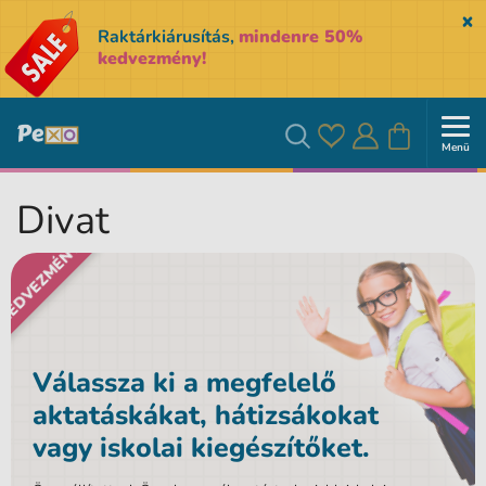
Sk
Raktárkiárusítás,
mindenre 50%
kedvezmény!
Menü
Kedvencek
Bejelentkezés
Kosár
Keresés
Divat
KEDVEZMÉNY
Válassza ki a megfelelő
aktatáskákat, hátizsákokat
vagy iskolai kiegészítőket.