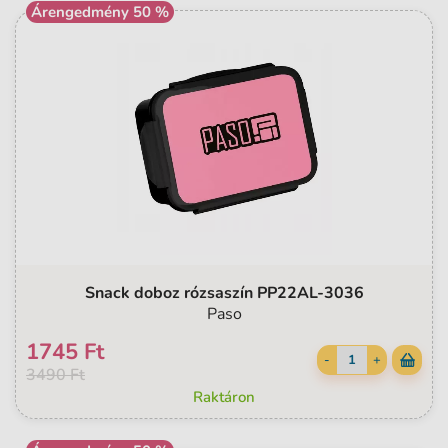
Árengedmény 50 %
Snack doboz rózsaszín PP22AL-3036
Paso
1745 Ft
-
+
3490 Ft
Raktáron