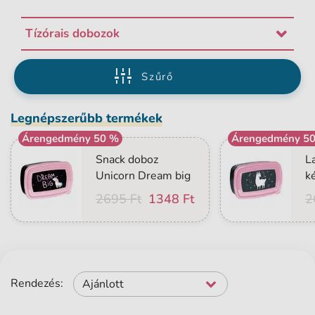
Tízórais dobozok
Szűrő
Legnépszerűbb termékek
Árengedmény 50 %
Árengedmény 5
Snack doboz
L
Unicorn Dream big
k
2695 Ft
1348 Ft
2
Rendezés:
Ajánlott