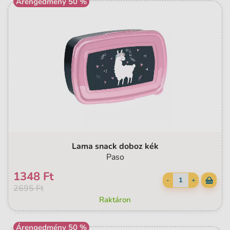
Árengedmény 50 %
Lama snack doboz kék
Paso
1348 Ft
-
+
2695 Ft
Raktáron
Árengedmény 50 %