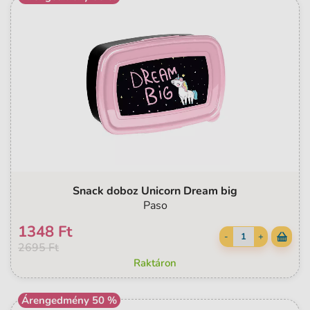
Snack doboz Unicorn Dream big
Paso
1348 Ft
-
+
2695 Ft
Raktáron
Árengedmény 50 %