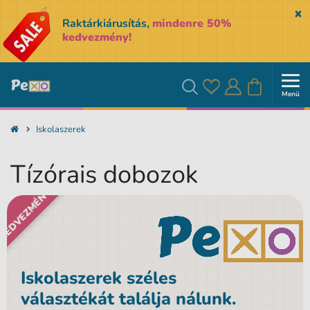
Sk
Raktárkiárusítás,
mindenre 50%
kedvezmény!
Menü
Kedvencek
Bejelentkezés
Kosár
Keresés
Iskolaszerek
Tízórais dobozok
KEDVEZMÉNY
Iskolaszerek széles
választékát találja nálunk.