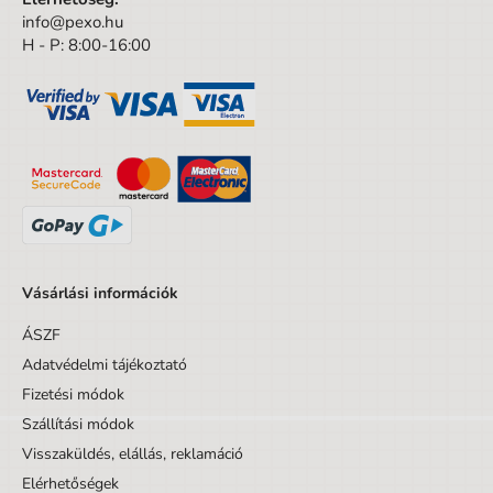
info@pexo.hu
A csomagolás magassága
31 cm
H - P: 8:00-16:00
A csomagolás mélysége
1.7 cm
Kortól
3 év
Korig
99 év
Készlet/Szett/Csomag
Nem
Dizájnos tétel
Nem
Minta
Minta nélkül
Vásárlási információk
ÁSZF
Adatvédelmi tájékoztató
Fizetési módok
Szállítási módok
Visszaküldés, elállás, reklamáció
Elérhetőségek