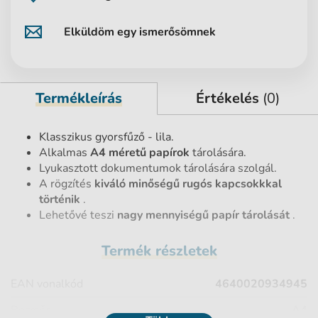
Elküldöm egy ismerősömnek
Termékleírás
Értékelés
(0)
Klasszikus gyorsfűző - lila.
Alkalmas
A4 méretű papírok
tárolására.
Lyukasztott dokumentumok tárolására szolgál.
A rögzítés
kiváló minőségű rugós kapcsokkkal
történik
.
Lehetővé teszi
nagy mennyiségű papír tárolását
.
Termék részletek
EAN vonalkód
4640020934945
Rozměr
A4