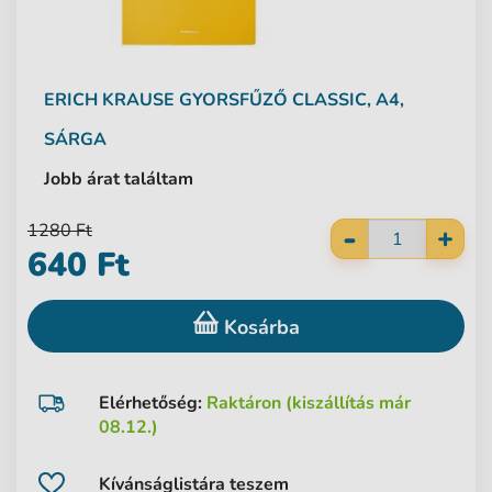
ERICH KRAUSE
GYORSFŰZŐ CLASSIC, A4,
SÁRGA
Jobb árat találtam
-
1280 Ft
+
640 Ft
Kosárba
Elérhetőség:
Raktáron (kiszállítás már
08.12.)
Kívánságlistára teszem