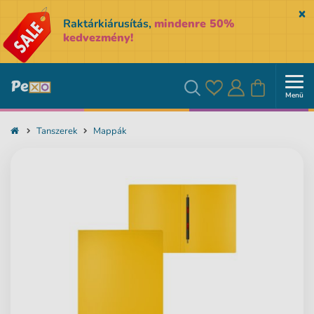
Sk
Raktárkiárusítás,
mindenre 50%
kedvezmény!
Menü
Kedvencek
Bejelentkezés
Kosár
Keresés
Tanszerek
Mappák