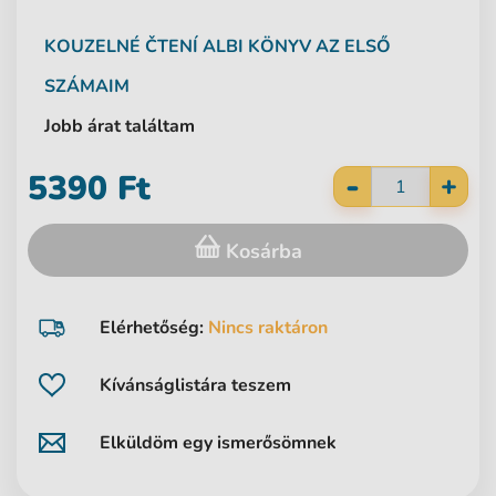
KOUZELNÉ ČTENÍ
ALBI
KÖNYV AZ ELSŐ
SZÁMAIM
Jobb árat találtam
-
5390 Ft
+
Kosárba
Elérhetőség:
Nincs raktáron
Kívánságlistára teszem
Elküldöm egy ismerősömnek