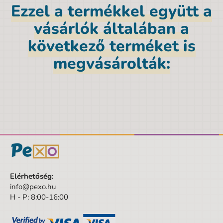
https://www.kouzelnecteni.cz/stahnout-audio-
Ezzel a termékkel együtt a
soubor/
vásárlók általában a
Termék részletek
következő terméket is
megvásárolták:
EAN vonalkód
9788087958148
Márka
Albi
Magasság
27 cm
Nem
Uniszex
Szín
sokszínű
Mélység
1,2 cm
Szélesség
23,5 cm
Elérhetőség:
info@pexo.hu
A csomagolás szélessége
23.5 cm
H - P: 8:00-16:00
A csomagolás magassága
27 cm