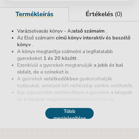
Termékleírás
Értékelés
(0)
Varázsolvasás könyv - Az
első számaim
.
Az Első számaim
című könyv interaktív és beszélő
könyv
.
A könyv megtanítja számolni a legfiatalabb
gyerekeket
1 és 20 között
.
Ezenkívül a gyerekek megtanulják
a jobb és bal
oldalt, de a színeket is
.
A gyerekek
vetélkedőkben
gyakorolhatják
tudásukat, amelyek két nehézségi szintre oszthatók.
Egy egyszerűbb vetélkedőben a gyerekek
a tárgyak
és a hangok megismerésére
koncentrálnak.
Egy összetettebb vetélkedőben a gyerekek
Több
megszámolják, miből mennyi van a képen
.
megjelenítése
Az elektronikus Albi ceruzát nem tartalmazza. A
teljes készlethez szükség van rá.
A könyv
hangfájlja
letölthető innen: