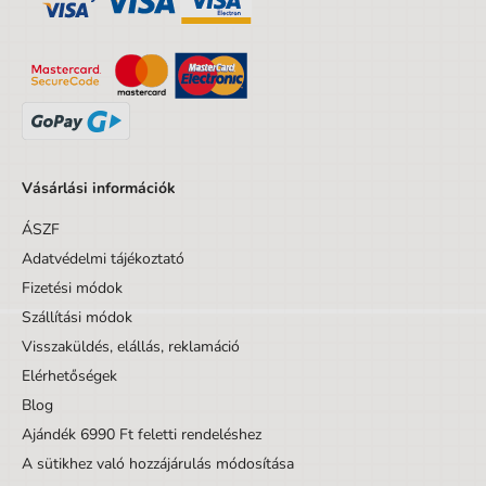
A csomagolás mélysége
1.2 cm
Kortól
3 év
Korig
9 év
Készlet/Szett/Csomag
Nem
Dizájnos tétel
Nem
Vásárlási információk
Minta
Egyéb motívumok
ÁSZF
Tömeg
0,48
Adatvédelmi tájékoztató
Fizetési módok
Szállítási módok
Visszaküldés, elállás, reklamáció
Elérhetőségek
Blog
Ajándék 6990 Ft feletti rendeléshez
A sütikhez való hozzájárulás módosítása