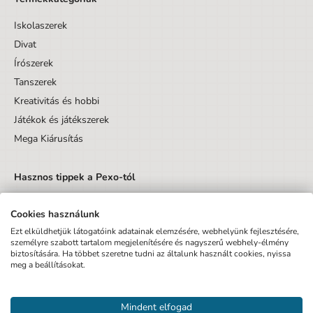
Iskolaszerek
Divat
Írószerek
Tanszerek
Kreativitás és hobbi
Játékok és játékszerek
Mega Kiárusítás
Hasznos tippek a Pexo-tól
Cookies használunk
Ezt elküldhetjük látogatóink adatainak elemzésére, webhelyünk fejlesztésére,
személyre szabott tartalom megjelenítésére és nagyszerű webhely-élmény
biztosítására. Ha többet szeretne tudni az általunk használt cookies, nyissa
Küldés
meg a beállításokat.
Elfogadom az Adatvédelmi tájékoztatót és hozzájárulok, hogy
Mindent elfogad