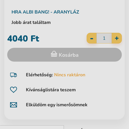
HRA
ALBI
BANG! - ARANYLÁZ
Jobb árat találtam
-
4040 Ft
+
Kosárba
Elérhetőség:
Nincs raktáron
Kívánságlistára teszem
Elküldöm egy ismerősömnek