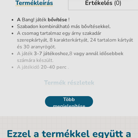
Termékleírás
Értékelés
(0)
A
Bang! játék
bővítése
!
Szabadon kombinálható más bővítésekkel.
A csomag tartalmaz egy árny szakadár
szerepkártyát, 8 karakterkártyát, 24 tartalom kártyát
és 30 aranyrögöt.
A játék
3-7
játékoshoz,
8
vagy annál
idősebbek
számára készült.
A játékidő
20-40 perc
.
Termék részletek
EAN vonalkód
8590228008848
Több
megjelenítése
Márka
Albi
Magasság
12 cm
Ezzel a termékkel együtt a
Nem
Uniszex