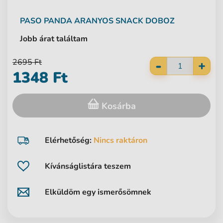
PASO
PANDA ARANYOS SNACK DOBOZ
Jobb árat találtam
-
2695 Ft
+
1348 Ft
Kosárba
Elérhetőség:
Nincs raktáron
Kívánságlistára teszem
Elküldöm egy ismerősömnek