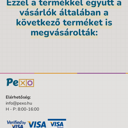
Ezzel a termékkel együtt a
Márka
Paso
vásárlók általában a
Nem
Lány
következő terméket is
Szín
kék
megvásárolták:
Anyag
Polypropylen
Mélység
6 cm
Magasság
13 cm
Szélesség
18,5 cm
Kortól
6 év
Korig
10 év
Elérhetőség:
Készlet/Szett/Csomag
Nem
info@pexo.hu
H - P: 8:00-16:00
Dizájnos tétel
Nem
Minta
Panda