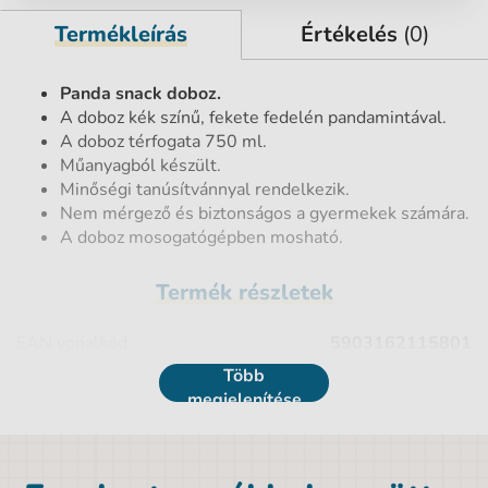
Termékleírás
Értékelés
(0)
Panda snack doboz.
A doboz kék színű, fekete fedelén pandamintával.
A doboz térfogata 750 ml.
Műanyagból készült.
Minőségi tanúsítvánnyal rendelkezik.
Nem mérgező és biztonságos a gyermekek számára.
A doboz mosogatógépben mosható.
Termék részletek
EAN vonalkód
5903162115801
Több
Űrtartalom
0,75 l
megjelenítése
Nettó tömeg [kg]
0,12 kg
Anyag
Polypropylen