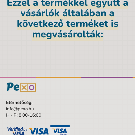
Ezzel a termékkel együtt a
Nettó tömeg [kg]
0,1 kg
vásárlók általában a
Anyag
Polypropylen
következő terméket is
Márka
Paso
megvásárolták:
Nem
Fiú
Szín
fekete
Anyag
Polypropylen
Mélység
7 cm
Magasság
19 cm
Szélesség
7 cm
Elérhetőség:
Kortól
3 év
info@pexo.hu
H - P: 8:00-16:00
Korig
10 év
Készlet/Szett/Csomag
Nem