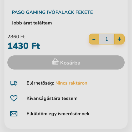
PASO
GAMING IVÓPALACK FEKETE
Jobb árat találtam
-
2860 Ft
+
1430 Ft
Kosárba
Elérhetőség:
Nincs raktáron
Kívánságlistára teszem
Elküldöm egy ismerősömnek