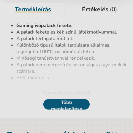
Termékleírás
Értékelés
(0)
Gaming ivópalack fekete.
A palack fekete és kék színű, játékmotívummal.
A palack térfogata 550 ml.
Különböző típusú italok tárolására alkalmas,
legfeljebb 100°C-os hőmérsékleten.
Minőségi tanúsítvánnyal rendelkezik.
A palack nem mérgező és biztonságos a gyermekek
számára.
BPA-mentes is.
Termék részletek
Több
EAN vonalkód
5903162115689
megjelenítése
Űrtartalom
0,55 l
Typ
Klasszikus palackok