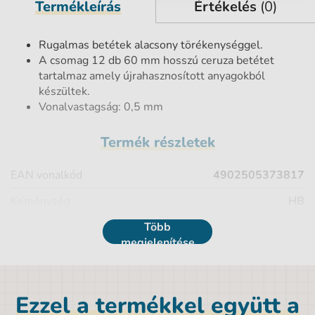
Termékleírás
Értékelés
(0)
Rugalmas betétek alacsony törékenységgel.
A csomag 12 db 60 mm hosszú ceruza betétet
tartalmaz amely újrahasznosított anyagokból
készültek.
Vonalvastagság: 0,5 mm
Termék részletek
EAN vonalkód
4902505373817
Keménység
HB
Darabszám
Több
12 db
megjelenítése
Nyomszélesség
0,5 cm
Márka
Pilot
Ezzel a termékkel együtt a
Szélesség
0,7 cm