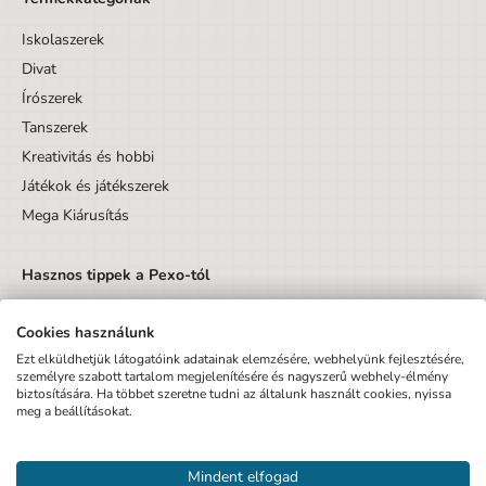
Iskolaszerek
Divat
Írószerek
Tanszerek
Kreativitás és hobbi
Játékok és játékszerek
Mega Kiárusítás
Hasznos tippek a Pexo-tól
Cookies használunk
Ezt elküldhetjük látogatóink adatainak elemzésére, webhelyünk fejlesztésére,
személyre szabott tartalom megjelenítésére és nagyszerű webhely-élmény
biztosítására. Ha többet szeretne tudni az általunk használt cookies, nyissa
Küldés
meg a beállításokat.
Elfogadom az Adatvédelmi tájékoztatót és hozzájárulok, hogy
Mindent elfogad