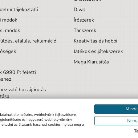
delmi tájékoztató
Divat
si módok
Írószerek
ási módok
Tanszerek
üldés, elállás, reklamáció
Kreativitás és hobbi
tőségek
Játékok és játékszerek
Mega Kiárusítás
 6990 Ft feletti
éshez
hez való hozzájárulás
tása
Minde
datainak elemzésére, webhelyünk fejlesztésére,
egjelenítésére és nagyszerű webhely-élmény
Nem, 
tne tudni az általunk használt cookies, nyissa meg a
T
pexo.hu