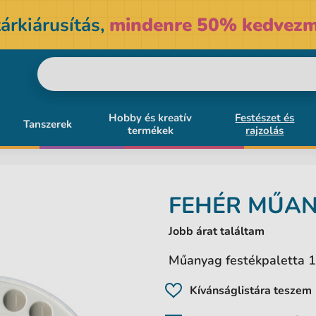
árkiárusítás,
mindenre 50% kedvezm
Hobby és kreatív
Festészet és
Tanszerek
termékek
rajzolás
FEHÉR MŰAN
Jobb árat találtam
Műanyag festékpaletta 1
Kívánságlistára teszem