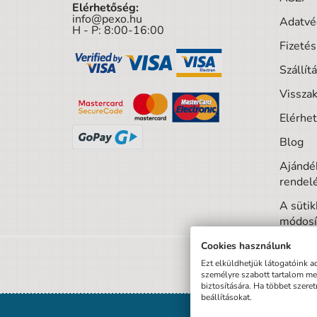
Elérhetőség:
info@pexo.hu
Adatvé
H - P: 8:00-16:00
Fizeté
Szállít
Visszak
Elérhe
Blog
Ajándék
rendel
A sütik
módosí
Cookies használunk
Ezt elküldhetjük látogatóink a
személyre szabott tartalom m
biztosítására. Ha többet szere
beállításokat.