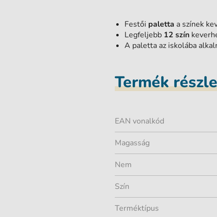
Festői
paletta
a színek ke
Legfeljebb
12 szín
keverhe
A paletta az iskolába alka
Termék részl
EAN vonalkód
Magasság
Nem
Szín
Terméktípus