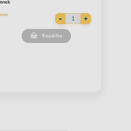
ömnek
áron
-
+
Kosárba