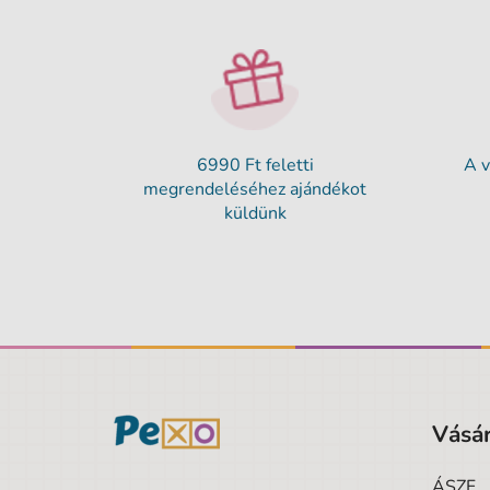
6990 Ft feletti
A v
megrendeléséhez ajándékot
küldünk
Vásár
ÁSZF