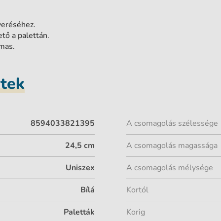
veréséhez.
tő a palettán.
lmas.
etek
8594033821395
A csomagolás szélessége
24,5 cm
A csomagolás magassága
Uniszex
A csomagolás mélysége
Bílá
Kortól
Paletták
Korig