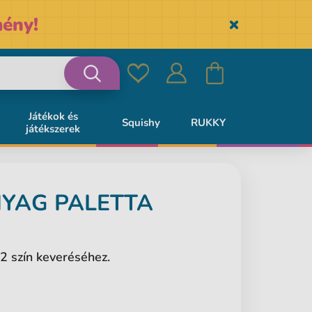
ény!
Skryť
Kedvencek
Bejelentkezés
Kosár
Keresés
Játékok és
Squishy
RUKKY
játékszerek
YAG PALETTA
2 szín keveréséhez.