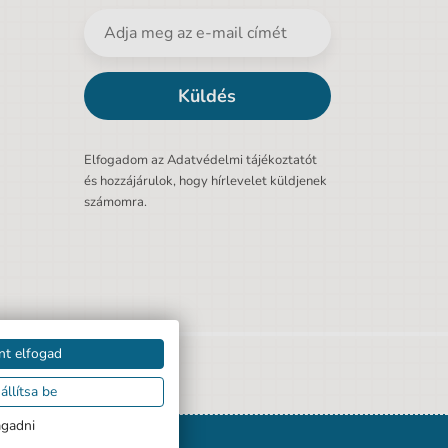
Küldés
Elfogadom az Adatvédelmi tájékoztatót
és hozzájárulok, hogy hírlevelet küldjenek
számomra.
nt elfogad
állítsa be
agadni