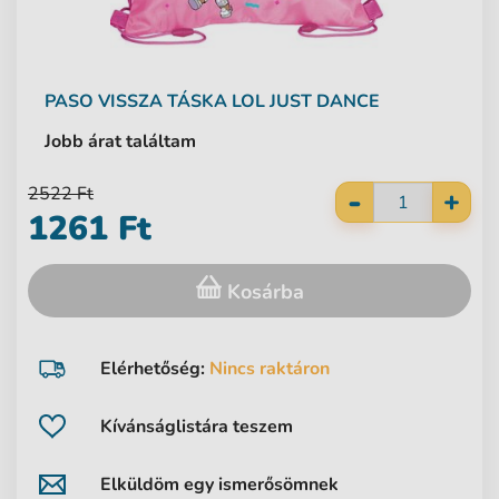
PASO
VISSZA TÁSKA LOL JUST DANCE
Jobb árat találtam
-
2522 Ft
+
1261 Ft
Kosárba
Elérhetőség:
Nincs raktáron
Kívánságlistára teszem
Elküldöm egy ismerősömnek