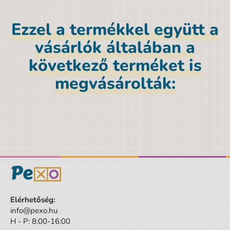
Anyag
Polyester
Ezzel a termékkel együtt a
Márka
Paso
vásárlók általában a
Nem
Lány
következő terméket is
Szín
rózsaszín
megvásárolták:
Anyag
Polyester
Magasság
38 cm
Szélesség
34 cm
Kortól
6 év
Korig
10 év
Készlet/Szett/Csomag
Nem
Dizájnos tétel
Nem
Elérhetőség:
info@pexo.hu
Minta
LOL
H - P: 8:00-16:00