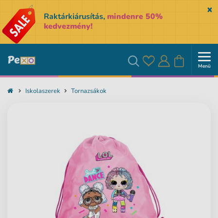
Sk
Raktárkiárusítás,
mindenre 50%
kedvezmény!
Menü
Kedvencek
Bejelentkezés
Kosár
Keresés
Iskolaszerek
Tornazsákok