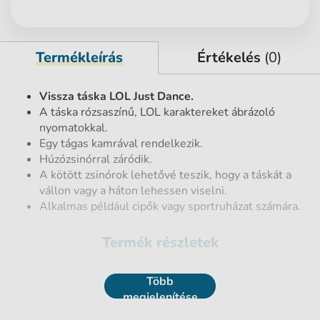
Termékleírás
Értékelés
(0)
Vissza táska LOL Just Dance.
A táska rózsaszínű, LOL karaktereket ábrázoló
nyomatokkal.
Egy tágas kamrával rendelkezik.
Húzózsinórral záródik.
A kötött zsinórok lehetővé teszik, hogy a táskát a
vállon vagy a háton lehessen viselni.
Alkalmas például cipők vagy sportruházat számára.
Termék részletek
EAN vonalkód
5600390673102
Több
megjelenítése
Nettó tömeg [kg]
0,05 kg