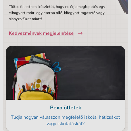
Töltse fel otthoni készletét, hogy ne érje meglepetés egy
elhagyott radír, egy csorba olló, kifogyott ragasztó vagy
hiányzó füzet miatt!
Kedvezmények megjelenítése
Pexo ötletek
Tudja hogyan válasszon megfelelő iskolai hátizsákot
vagy iskolatáskát?