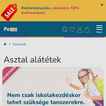
Sk
Raktárkiárusítás,
mindenre 50%
kedvezmény!
Menü
Kedvencek
Bejelentkezés
Kosár
Keresés
Tanszerek
Asztal alátétek
KEDVEZMÉNY
Nem csak iskolakezdéskor
lehet szüksége tanszerekre.