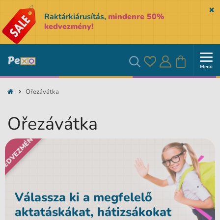
Sk
Raktárkiárusítás,
mindenre 50%
kedvezmény!
Menü
Kedvencek
Bejelentkezés
Kosár
Keresés
Ořezávátka
Ořezávátka
KEDVEZMÉNY
Válassza ki a megfelelő
aktatáskákat, hátizsákokat