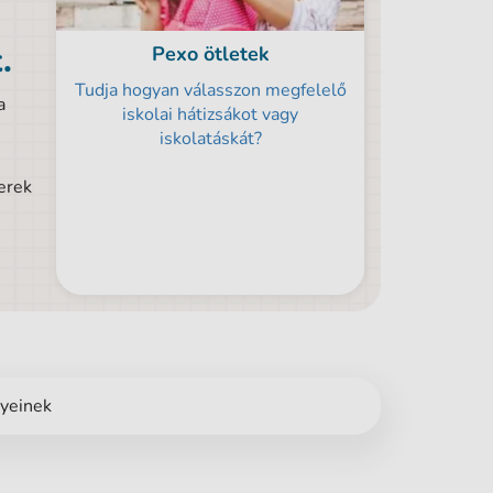
.
Pexo ötletek
Tudja hogyan válasszon megfelelő
a
iskolai hátizsákot vagy
iskolatáskát?
erek
nyeinek