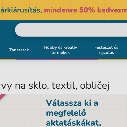
árkiárusítás,
mindenre 50% kedvezm
Hobby és kreatív
Festészet és
Tanszerek
termékek
rajzolás
vy na sklo, textil, obličej
NY
Válassza ki a
megfelelő
aktatáskákat,