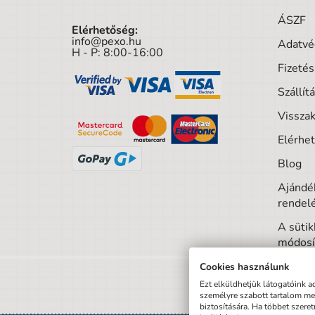
ÁSZF
Elérhetőség:
info@pexo.hu
Adatvé
H - P: 8:00-16:00
Fizeté
Szállít
Visszak
Elérhe
Blog
Ajándék
rendel
A sütik
módosí
Cookies használunk
Ezt elküldhetjük látogatóink a
személyre szabott tartalom m
biztosítására. Ha többet szere