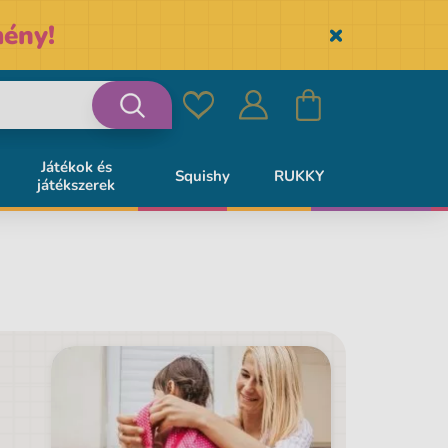
ény!
Skryť
Kedvencek
Bejelentkezés
Kosár
Keresés
Játékok és
Squishy
RUKKY
játékszerek