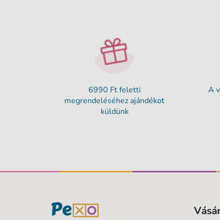
6990 Ft feletti
A v
megrendeléséhez ajándékot
küldünk
Vásár