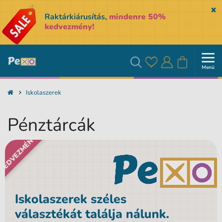
Sk
Raktárkiárusítás,
mindenre 50%
kedvezmény!
Menü
Kedvencek
Bejelentkezés
Kosár
Keresés
Iskolaszerek
Pénztárcák
KEDVEZMÉNY
Iskolaszerek széles
választékát találja nálunk.