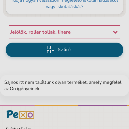
Tudja hogyan válasszon megfelelő iskolai hátizsákot
vagy iskolatáskát?
Jelölők, roller tollak, linere
Szűrő
Sajnos itt nem találtunk olyan terméket, amely megfelel
az Ön igényeinek