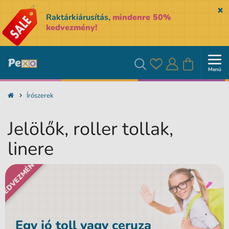
Sk
Raktárkiárusítás,
mindenre 50%
kedvezmény!
Menü
Kedvencek
Bejelentkezés
Kosár
Keresés
Írószerek
Jelölők, roller tollak,
linere
KEDVEZMÉNY
Egy jó toll vagy ceruza