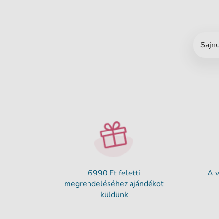
Sajno
6990 Ft feletti
A v
megrendeléséhez ajándékot
küldünk