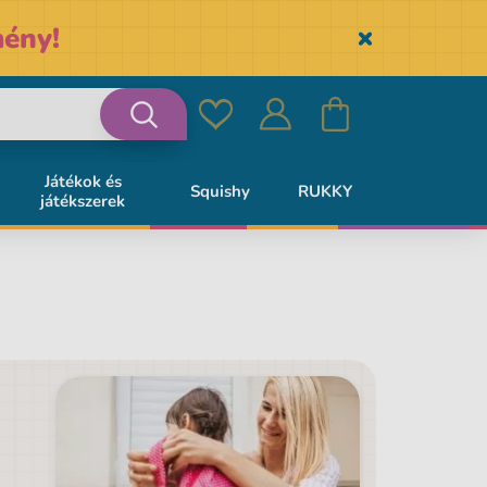
ény!
Skryť
Kedvencek
Bejelentkezés
Kosár
Keresés
Játékok és
Squishy
RUKKY
játékszerek