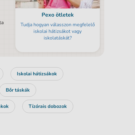
i
Pexo ötletek
ta
Tudja hogyan válasszon megfelelő
iskolai hátizsákot vagy
iskolatáskát?
Iskolai hátizsákok
Bőr táskák
ákok
Tízórais dobozok