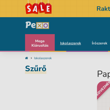
Rakt
Mega
Iskolaszerek
Írószerek
Kiárusítás
Iskolaszerek
Szűrő
Pap
KEDVEZMÉ