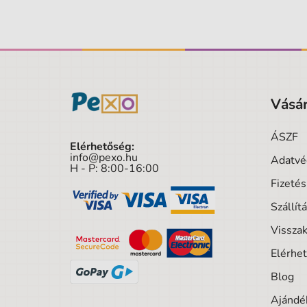
Vásár
ÁSZF
Elérhetőség:
info@pexo.hu
Adatvé
H - P: 8:00-16:00
Fizeté
Szállít
Visszak
Elérhe
Blog
Ajándék