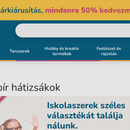
árkiárusítás,
mindenre 50% kedvezm
Hobby és kreatív
Festészet és
Tanszerek
termékek
rajzolás
ír hátizsákok
NY
Iskolaszerek széles
választékát találja
nálunk.