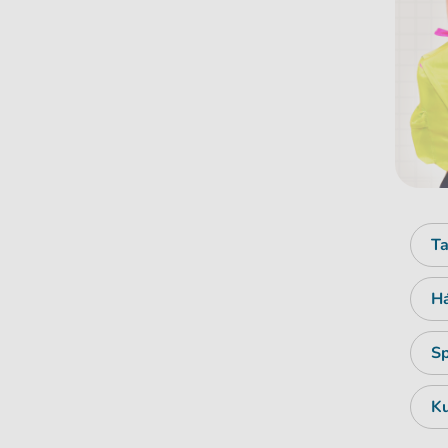
Ta
Há
Sp
Ku