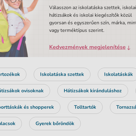
Válasszon az iskolatáska szettek, iskola
hátizsákok és iskolai kiegészítők közül
gyorsan és egyszerűen szín, márka, min
vagy terméktípus szerint.
Kedvezmények megjelenítése
rtozékok
Iskolatáska szettek
Iskolatáskák
tizsákok ovisoknak
Hátizsákok kiránduláshoz
orttáskák és shopperek
Tolltartók
Tornazs
lacsok
Gyerek bőröndök