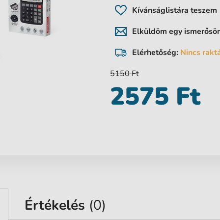
Kívánságlistára teszem
Elküldöm egy ismerős
Elérhetőség:
Nincs rakt
5150 Ft
2575 Ft
Értékelés
(0)