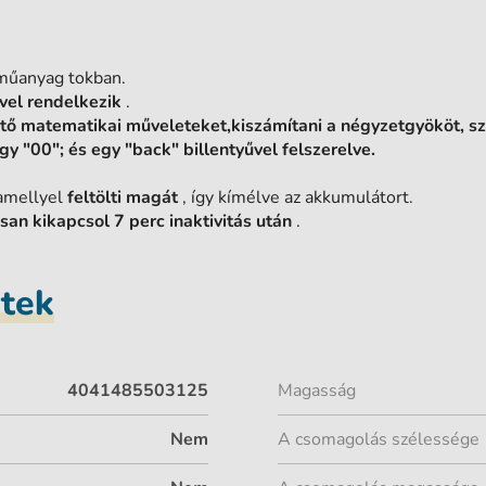
műanyag tokban.
vel rendelkezik
.
tő matematikai műveleteket,kiszámítani a négyzetgyököt, s
gy "00"; és egy "back" billentyűvel felszerelve.
 amellyel
feltölti magát
, így kímélve az akkumulátort.
an kikapcsol 7 perc inaktivitás után
.
etek
4041485503125
Magasság
Nem
A csomagolás szélessége