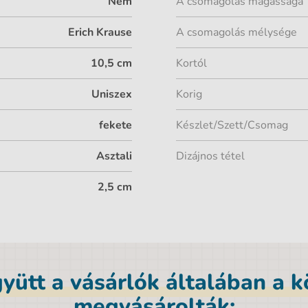
Nem
A csomagolás magassága
Erich Krause
A csomagolás mélysége
10,5 cm
Kortól
Uniszex
Korig
fekete
Készlet/Szett/Csomag
Asztali
Dizájnos tétel
2,5 cm
yütt a vásárlók általában a 
megvásárolták: