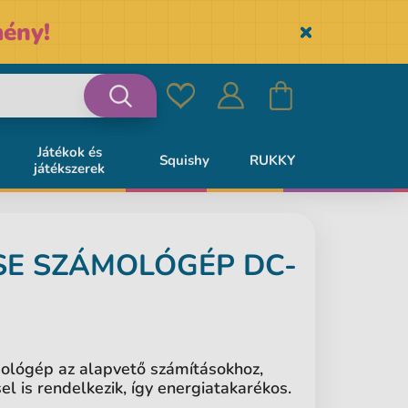
ény!
Skryť
Kedvencek
Bejelentkezés
Kosár
Keresés
Játékok és
Squishy
RUKKY
játékszerek
SE
SZÁMOLÓGÉP DC-
ológép az alapvető számításokhoz,
l is rendelkezik, így energiatakarékos.