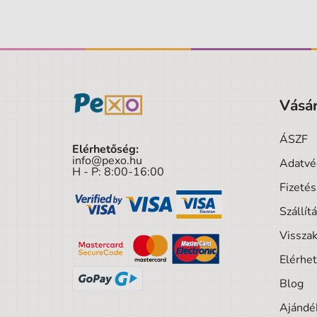
Vásár
ÁSZF
Elérhetőség:
info@pexo.hu
Adatvé
H - P: 8:00-16:00
Fizeté
Szállít
Visszak
Elérhe
Blog
Ajándék