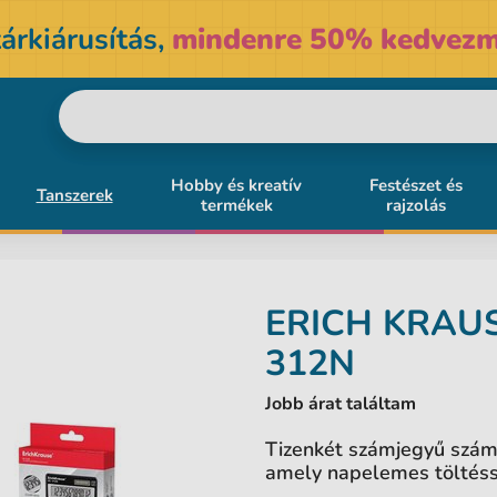
árkiárusítás,
mindenre 50% kedvezm
Hobby és kreatív
Festészet és
Tanszerek
termékek
rajzolás
ERICH KRAU
312N
Jobb árat találtam
Tizenkét számjegyű szám
amely napelemes töltésse