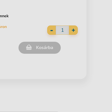
ömnek
áron
-
+
Kosárba