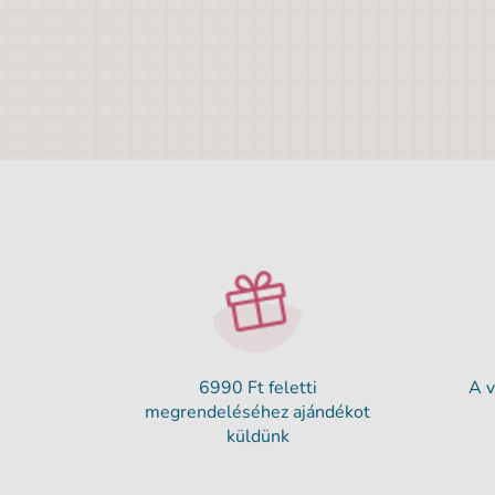
6990 Ft feletti
A v
megrendeléséhez ajándékot
küldünk