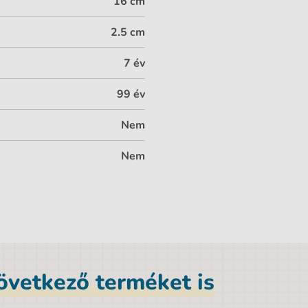
16 cm
2.5 cm
7 év
99 év
Nem
Nem
következő terméket is