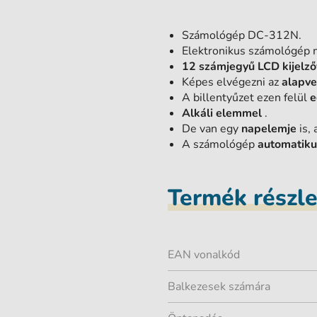
Számológép DC-312N.
Elektronikus számológép 
12 számjegyű LCD kijelző
Képes elvégezni az
alapve
A billentyűzet ezen felül
e
Alkáli elemmel
.
De van egy
napelemje
is,
A számológép
automatikus
Termék részl
EAN vonalkód
Balkezesek számára