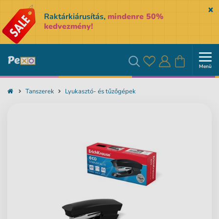
Sk
Raktárkiárusítás,
mindenre 50%
kedvezmény!
Menü
Kedvencek
Bejelentkezés
Kosár
Keresés
Tanszerek
Lyukasztó- és tűzőgépek