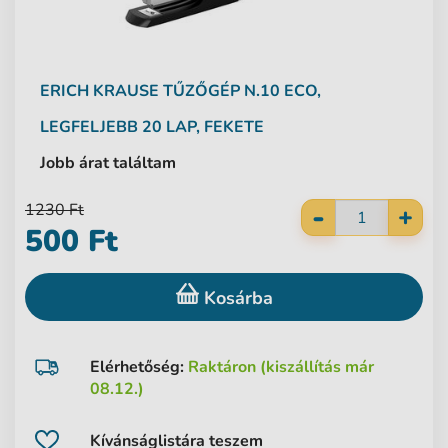
ERICH KRAUSE
TŰZŐGÉP N.10 ECO,
LEGFELJEBB 20 LAP, FEKETE
Jobb árat találtam
-
1230 Ft
+
500 Ft
Kosárba
Elérhetőség:
Raktáron (kiszállítás már
08.12.)
Kívánságlistára teszem