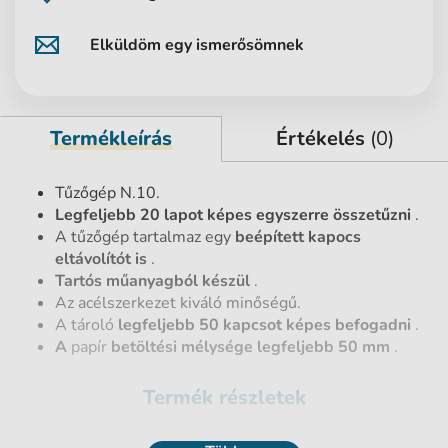
Elküldöm egy ismerősömnek
Termékleírás
Értékelés
(0)
Tűzőgép N.10.
Legfeljebb 20 lapot képes egyszerre összetűzni
.
A tűzőgép tartalmaz egy
beépített kapocs
eltávolítót is
.
Tartós műanyagból készül
.
Az acélszerkezet kiváló minőségű.
A tároló
legfeljebb 50 kapcsot képes befogadni
.
A
papír
betöltési mélysége
legfeljebb 50 mm
.
Termék részletek
EAN vonalkód
4041485282334