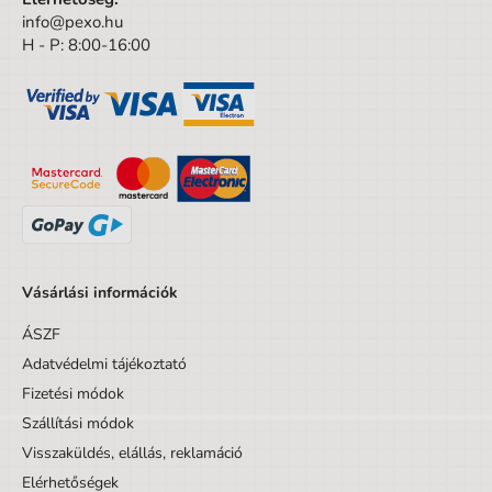
info@pexo.hu
A csomagolás mélysége
2.8 cm
H - P: 8:00-16:00
Kortól
12 év
Korig
99 év
Készlet/Szett/Csomag
Nem
Dizájnos tétel
Nem
Vásárlási információk
ÁSZF
Adatvédelmi tájékoztató
Fizetési módok
Szállítási módok
Visszaküldés, elállás, reklamáció
Elérhetőségek