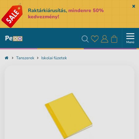
Sk
Raktárkiárusítás,
mindenre 50%
kedvezmény!
Menü
Kedvencek
Bejelentkezés
Kosár
Keresés
Tanszerek
Iskolai füzetek