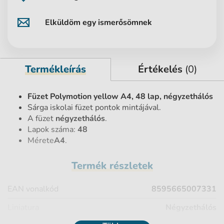
Elküldöm egy ismerősömnek
Termékleírás
Értékelés
(0)
Füzet Polymotion yellow A4, 48 lap, négyzethálós
Sárga iskolai füzet pontok mintájával.
A füzet
négyzethálós
.
Lapok száma:
48
Mérete
A4
.
Termék részletek
EAN vonalkód
8595665007331
Liniatura
Négyzethálós