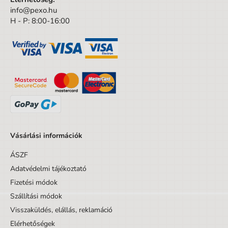
Dizájnos tétel
Nem
info@pexo.hu
Minta
Minta nélkül
H - P: 8:00-16:00
Vásárlási információk
ÁSZF
Adatvédelmi tájékoztató
Fizetési módok
Szállítási módok
Visszaküldés, elállás, reklamáció
Elérhetőségek