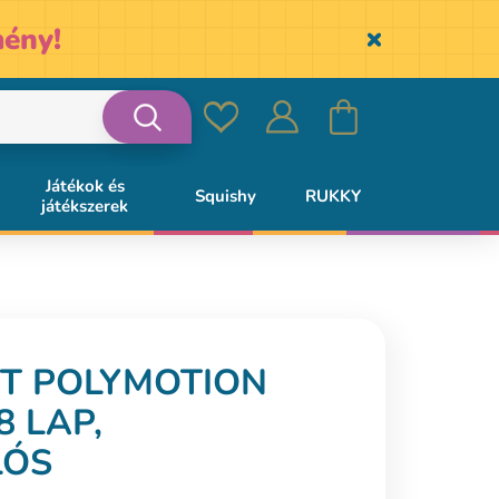
ény!
Skryť
Kedvencek
Bejelentkezés
Kosár
Keresés
Játékok és
Squishy
RUKKY
játékszerek
T POLYMOTION
8 LAP,
LÓS