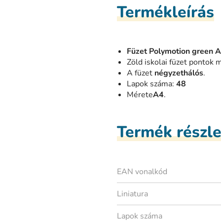
Termékleírás
Füzet Polymotion green A
Zöld iskolai füzet pontok m
A füzet
négyzethálós
.
Lapok száma:
48
Mérete
A4
.
Termék részl
EAN vonalkód
Liniatura
Lapok száma