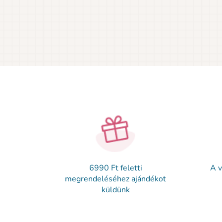
6990 Ft feletti
A v
megrendeléséhez ajándékot
küldünk