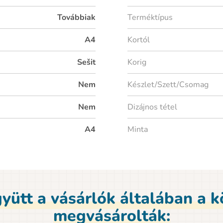
Továbbiak
Terméktípus
A4
Kortól
Sešit
Korig
Nem
Készlet/Szett/Csomag
Nem
Dizájnos tétel
A4
Minta
yütt a vásárlók általában a 
megvásárolták: