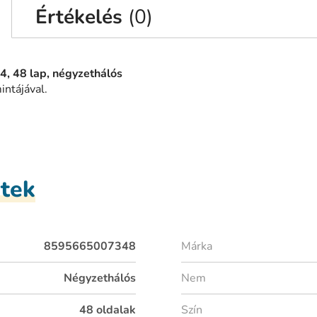
Értékelés
(0)
4, 48 lap, négyzethálós
intájával.
etek
8595665007348
Márka
Négyzethálós
Nem
48 oldalak
Szín