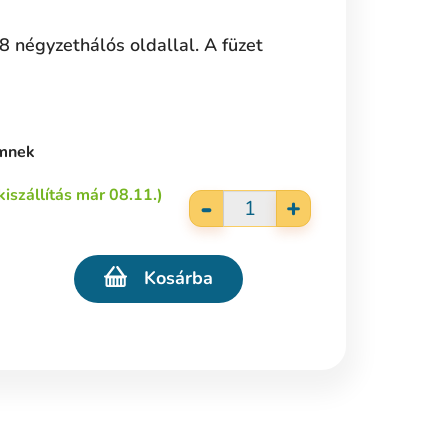
48 négyzethálós oldallal. A füzet
ömnek
kiszállítás már 08.11.)
-
+
Kosárba