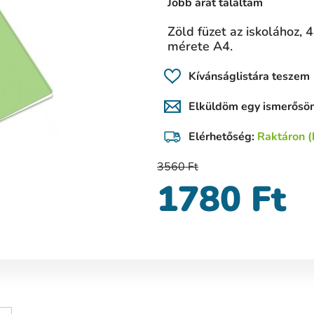
Jobb árat találtam
Zöld füzet az iskolához, 
mérete A4.
Kívánságlistára teszem
Elküldöm egy ismerős
Elérhetőség:
Raktáron (
3560 Ft
1780 Ft