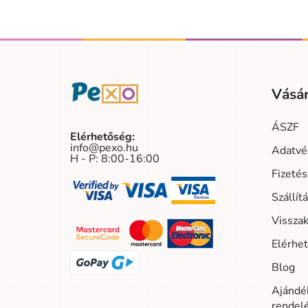
Vásár
ÁSZF
Elérhetőség:
info@pexo.hu
Adatvé
H - P: 8:00-16:00
Fizeté
Szállít
Visszak
Elérhe
Blog
Ajándék
rendel