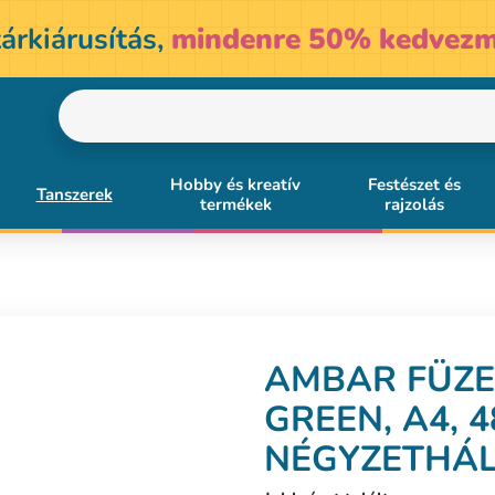
árkiárusítás,
mindenre 50% kedvezm
Hobby és kreatív
Festészet és
Tanszerek
termékek
rajzolás
AMBAR
FÜZE
GREEN, A4, 4
NÉGYZETHÁ