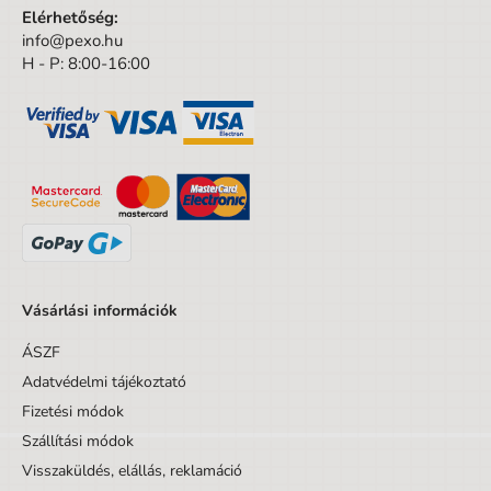
Elérhetőség:
info@pexo.hu
H - P: 8:00-16:00
Termék részletek
EAN vonalkód
6949029921238
Vásárlási információk
Márka
Manal
ÁSZF
Magasság
5,3 cm
Adatvédelmi tájékoztató
Szín
Barna
Fizetési módok
Szállítási módok
Mélység
5,9 cm
Visszaküldés, elállás, reklamáció