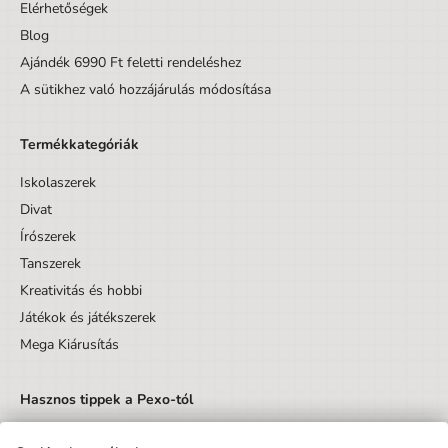
Szélesség
6,9 cm
Elérhetőségek
Blog
A csomagolás szélessége
10.3 cm
Ajándék 6990 Ft feletti rendeléshez
A csomagolás magassága
7.7 cm
A sütikhez való hozzájárulás módosítása
Kortól
6 év
Termékkategóriák
Korig
99 év
Iskolaszerek
Készlet/Szett/Csomag
Nem
Divat
Dizájnos tétel
Nem
Írószerek
Tömeg
0,05
Tanszerek
Kreativitás és hobbi
Játékok és játékszerek
Mega Kiárusítás
Hasznos tippek a Pexo-tól