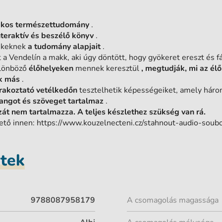
ékos természettudomány
.
nteraktív és beszélő könyv
.
rekeknek
a tudomány alapjait
.
a Vendelín a makk, aki úgy döntött, hogy gyökeret ereszt és fá
ülönböző
élőhelyeken
mennek keresztül
, megtudják, mi az élő
ok más
.
rakoztató vetélkedőn
tesztelhetik képességeiket, amely három
angot és szöveget tartalmaz
.
zát nem tartalmazza. A teljes készlethez szükség van rá.
ető innen: https://www.kouzelnecteni.cz/stahnout-audio-soubo
etek
9788087958179
A csomagolás magassága