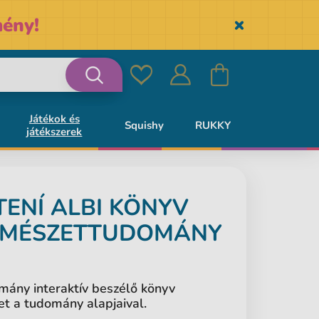
ény!
Skryť
Kedvencek
Bejelentkezés
Kosár
Keresés
Játékok és
Squishy
RUKKY
játékszerek
TENÍ
ALBI
KÖNYV
RMÉSZETTUDOMÁNY
mány interaktív beszélő könyv
t a tudomány alapjaival.