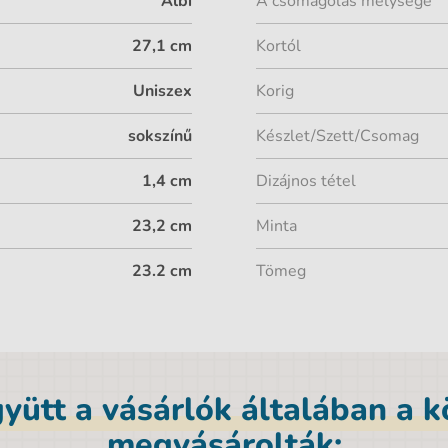
Albi
A csomagolás mélysége
27,1 cm
Kortól
Uniszex
Korig
sokszínű
Készlet/Szett/Csomag
1,4 cm
Dizájnos tétel
23,2 cm
Minta
23.2 cm
Tömeg
yütt a vásárlók általában a 
megvásárolták: