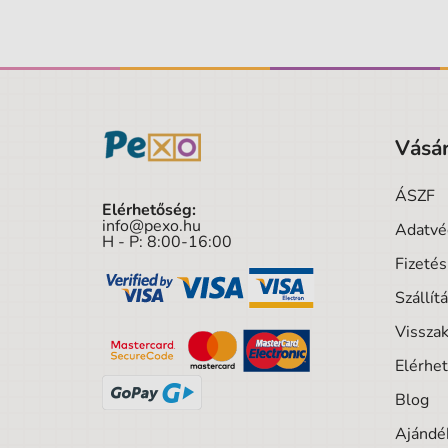
Vásár
ÁSZF
Elérhetőség:
info@pexo.hu
Adatvé
H - P: 8:00-16:00
Fizeté
Szállít
Visszak
Elérhe
Blog
Ajándék