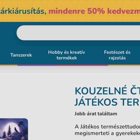
árkiárusítás,
mindenre 50% kedvezm
Hobby és kreatív
Festészet és
Tanszerek
termékek
rajzolás
KOUZELNÉ Č
JÁTÉKOS TE
Jobb árat találtam
A Játékos természettudo
megismerteti a gyerekeke