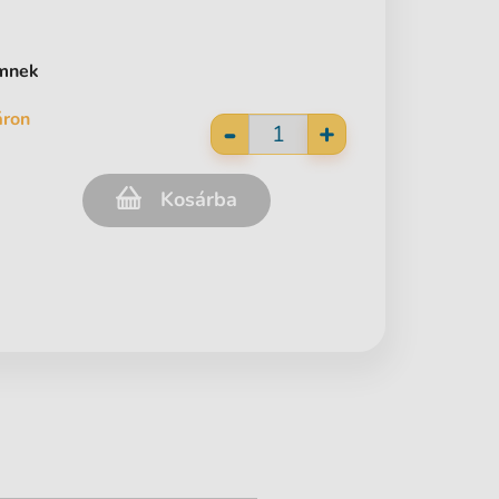
ömnek
áron
-
+
Kosárba