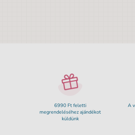
6990 Ft feletti
A v
megrendeléséhez ajándékot
küldünk