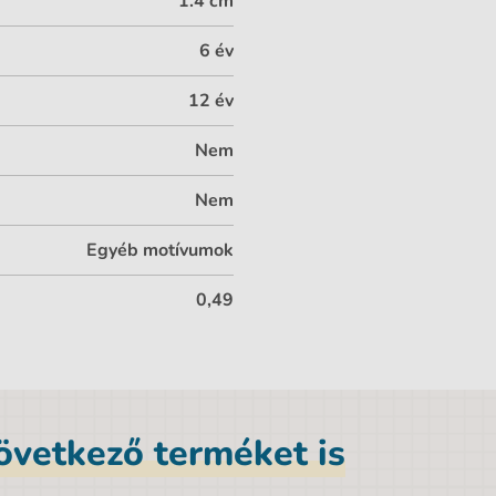
1.4 cm
6 év
12 év
Nem
Nem
Egyéb motívumok
0,49
következő terméket is