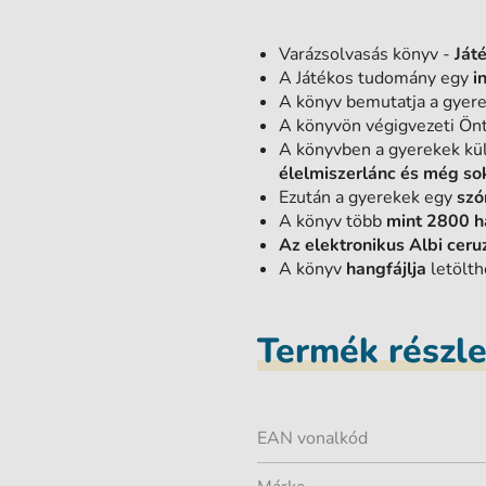
Varázsolvasás könyv -
Ját
A Játékos tudomány egy
i
A könyv bemutatja a gye
A könyvön végigvezeti Önt 
A könyvben a gyerekek k
élelmiszerlánc és még s
Ezután a gyerekek egy
szó
A könyv több
mint 2800 h
Az elektronikus Albi ceru
A könyv
hangfájlja
letölth
Termék részl
EAN vonalkód