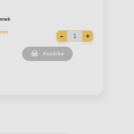
ömnek
áron
-
+
Kosárba