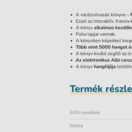
A varázsolvasás könyve
- 
Ezzel az interaktív, francia
A könyv
alkalmas kezdők
Puha lapjai vannak.
A könyvben képekkel kieg
Több mint 5000 hangot é
A könyv kiváló segítő az ön
Az elektronikus Albi ceru
A könyv
hangfájlja
letölth
Termék részl
EAN vonalkód
Márka