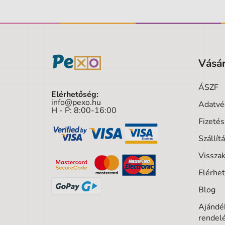
Vásár
ÁSZF
Elérhetőség:
info@pexo.hu
Adatvé
H - P: 8:00-16:00
Fizeté
Szállít
Visszak
Elérhe
Blog
Ajándék
rendel