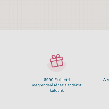
6990 Ft feletti
A v
megrendeléséhez ajándékot
küldünk