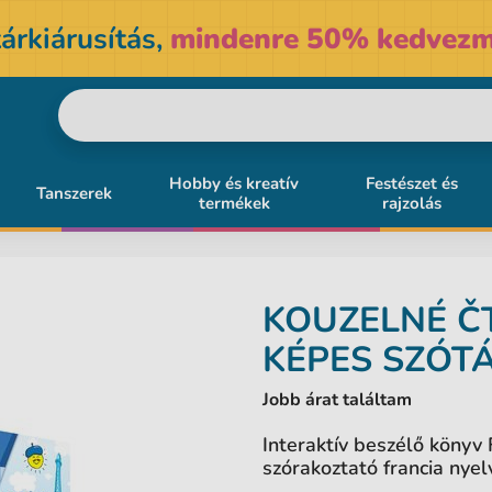
árkiárusítás,
mindenre 50% kedvezm
Hobby és kreatív
Festészet és
Tanszerek
termékek
rajzolás
KOUZELNÉ Č
KÉPES SZÓT
Jobb árat találtam
Interaktív beszélő könyv 
szórakoztató francia nyel