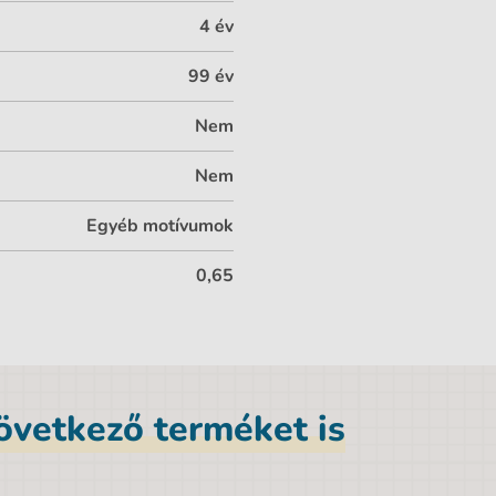
4 év
99 év
Nem
Nem
Egyéb motívumok
0,65
következő terméket is