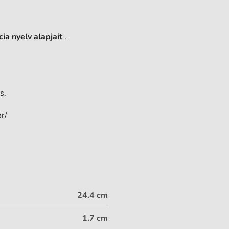
ia nyelv alapjait
.
s.
r/
24.4 cm
1.7 cm