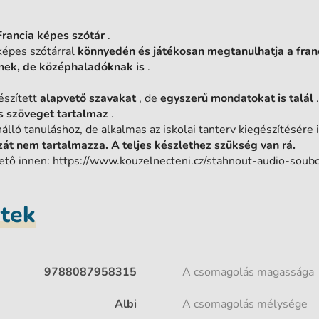
Francia képes szótár
.
 képes szótárral
könnyedén és játékosan megtanulhatja a franc
nek, de középhaladóknak is
.
észített
alapvető szavakat
, de
egyszerű mondatokat is talál
.
s szöveget tartalmaz
.
álló tanuláshoz, de alkalmas az iskolai tanterv kiegészítésére i
zát nem tartalmazza. A teljes készlethez szükség van rá.
ető innen: https://www.kouzelnecteni.cz/stahnout-audio-soubo
etek
9788087958315
A csomagolás magassága
Albi
A csomagolás mélysége