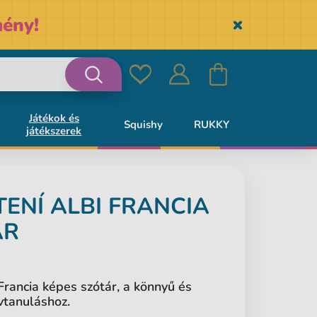
ény!
Skryť
Kedvencek
Bejelentkezés
Kosár
Keresés
Játékok és
Squishy
RUKKY
játékszerek
TENÍ
ALBI
FRANCIA
ÁR
Francia képes szótár, a könnyű és
vtanuláshoz.