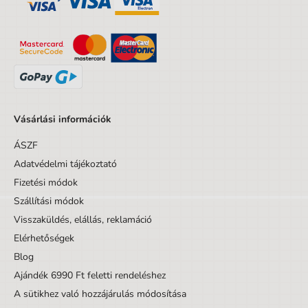
Kortól
3 év
Korig
99 év
Készlet/Szett/Csomag
Nem
Dizájnos tétel
Nem
Minta
Egyéb motívumok
Vásárlási információk
Tömeg
0,69
ÁSZF
Adatvédelmi tájékoztató
Fizetési módok
Szállítási módok
Visszaküldés, elállás, reklamáció
Elérhetőségek
Blog
Ajándék 6990 Ft feletti rendeléshez
A sütikhez való hozzájárulás módosítása