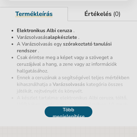
Termékleírás
Értékelés
(0)
Elektronikus Albi ceruza
.
Varázsolvasás
alapkészlete
.
A Varázsolvasás egy
szórakoztató tanulási
rendszer
.
Csak érintse meg a képet vagy a szöveget a
ceruzájával a hang, a zene vagy az információk
hallgatásához.
Ennek a ceruzának a segítségével teljes mértékben
kihasználhatja a
Varázsolvasás
kategória összes
játékát, rejtvényét és könyvét.
A készlet tartalma: elektronikus Albi ceruza, töltő,
USB kábel, leírás a ceruza használatához, 10 darab
Több
matrica.
megjelenítése
Az elektronikus Albi ceruza
első helyezést ért
el az
Év játéka versenyen, kifejezetten
az Oktatási és
kreatív játékok kategóriában
.