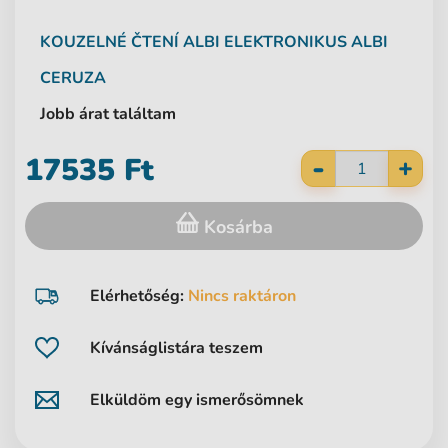
KOUZELNÉ ČTENÍ
ALBI
ELEKTRONIKUS ALBI
CERUZA
Jobb árat találtam
-
17535 Ft
+
Kosárba
Elérhetőség:
Nincs raktáron
Kívánságlistára teszem
Elküldöm egy ismerősömnek