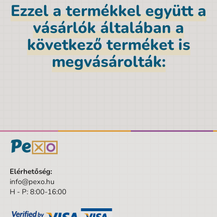
Ezzel a termékkel együtt a
Termék részletek
vásárlók általában a
EAN vonalkód
8590228016270
következő terméket is
Márka
Albi
megvásárolták:
Magasság
26 cm
Nem
Uniszex
Szín
sokszínű
Mélység
10 cm
Szélesség
26 cm
A csomagolás szélessége
26 cm
Elérhetőség:
A csomagolás magassága
26 cm
info@pexo.hu
H - P: 8:00-16:00
A csomagolás mélysége
10 cm