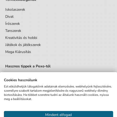
Iskolaszerek
Divat
Írószerek
Tanszerek
Kreativitás és hobbi
Játékok és játékszerek
Mega Kiárusítás
Hasznos tippek a Pexo-tól
Cookies használunk
Ezt elküldhetjük látogatóink adatainak elemzésére, webhelyünk fejlesztésére,
személyre szabott tartalom megjelenítésére és nagyszerű webhely-élmény
biztosítására. Ha többet szeretne tudni az általunk használt cookies, nyissa
Küldés
meg a beállításokat.
Elfogadom az Adatvédelmi tájékoztatót és hozzájárulok, hogy
Mindent elfogad