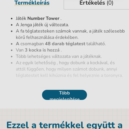
Termékleírás
Értékelés
(0)
Játék
Number Tower
.
A Jenga játék új változata.
A fa téglatesteken számok vannak, a játék szélesebb
körű felhasználása érdekében.
A
csomagban
48 darab
téglatest
található.
Van
3 kocka is hozzá
.
Több lehetséges változata van a játéknak.
Az egyik lehetőség , hogy dobunk a kockával, és
attól függően, hogy milyen számot dobunk, annyi
téglatestet kell kihúznia és fel helyeznie a toronyra.
Termék részletek
Több
megjelenítése
EAN vonalkód
8590228026774
Márka
Albi
Ezzel a termékkel együtt a
Magasság
20,5 cm