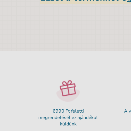
6990 Ft feletti
A v
megrendeléséhez ajándékot
küldünk