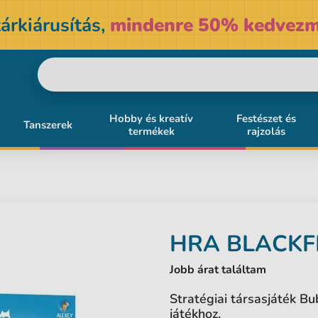
árkiárusítás,
mindenre 50% kedvezm
Hobby és kreatív
Festészet és
Tanszerek
termékek
rajzolás
HRA
BLACKF
Jobb árat találtam
Stratégiai társasjáték B
játékhoz.