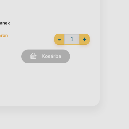
ömnek
áron
-
+
Kosárba