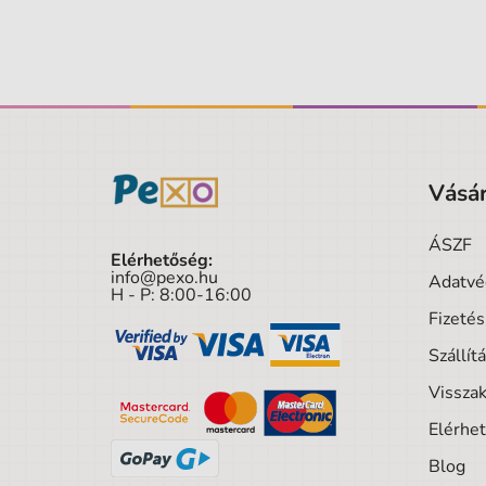
Vásár
ÁSZF
Elérhetőség:
info@pexo.hu
Adatvé
H - P: 8:00-16:00
Fizeté
Szállít
Visszak
Elérhe
Blog