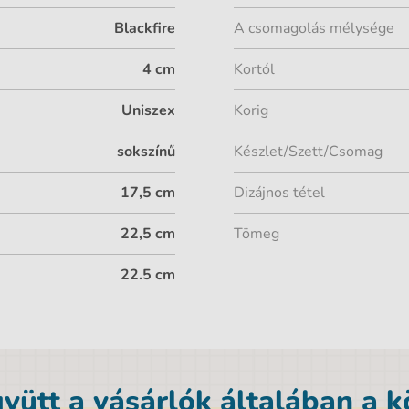
Blackfire
A csomagolás mélysége
4 cm
Kortól
Uniszex
Korig
sokszínű
Készlet/Szett/Csomag
17,5 cm
Dizájnos tétel
22,5 cm
Tömeg
22.5 cm
yütt a vásárlók általában a 