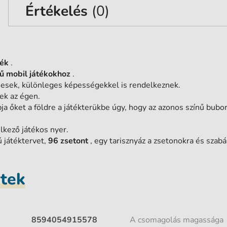
Értékelés
(0)
ték
.
rű mobil játékokhoz
.
esek, különleges képességekkel is rendelkeznek.
ek az égen.
ja őket a földre a játékterükbe úgy, hogy az azonos színű bubor
lkező játékos nyer.
ú játéktervet,
96 zsetont
, egy tarisznyáz a zsetonokra és szabá
etek
8594054915578
A csomagolás magassága