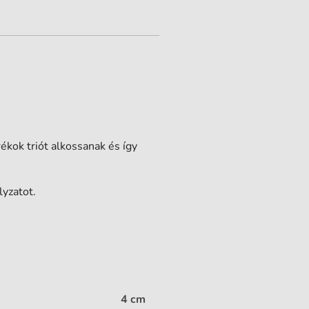
ékok triót alkossanak és így
lyzatot.
4 cm