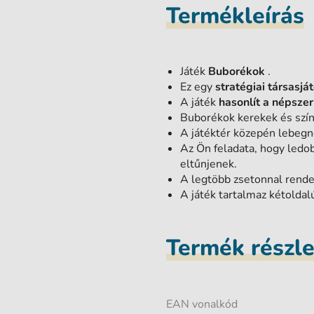
Termékleírás
Játék
Buborékok
.
Ez egy
stratégiai társasjá
A játék
hasonlít a népsze
Buborékok kerekek és szín
A játéktér közepén lebegn
Az Ön feladata, hogy ledob
eltűnjenek.
A legtöbb zsetonnal rende
A játék tartalmaz kétoldal
Termék részl
EAN vonalkód