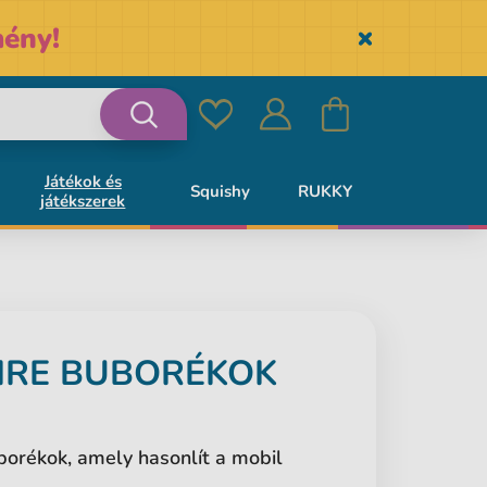
ény!
Skryť
Kedvencek
Bejelentkezés
Kosár
Keresés
Játékok és
Squishy
RUKKY
játékszerek
IRE
BUBORÉKOK
uborékok, amely hasonlít a mobil