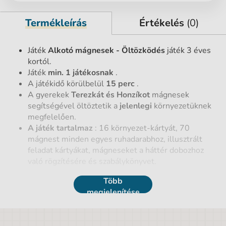
Termékleírás
Értékelés
(0)
Játék
Alkotó mágnesek - Öltözködés
játék 3 éves
kortól.
Játék
min. 1 játékosnak
.
A játékidő körülbelül
15 perc
.
A gyerekek
Terezkát és Honzíkot
mágnesek
segítségével öltöztetik a
jelenlegi
környezetüknek
megfelelően.
A játék tartalmaz
: 16 környezet-kártyát, 70
mágnest minden egyes ruhadarabhoz, illusztrált
feladat kártyákat, mágneseket a háttér dobozhoz
való rögzítésére és szabálykönyvet.
Több
Termék részletek
megjelenítése
EAN vonalkód
8590228040374