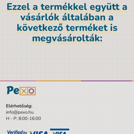
Márka
Albi
Ezzel a termékkel együtt a
Magasság
22 cm
vásárlók általában a
Nem
Uniszex
következő terméket is
Szín
megvásárolták:
sokszínű
Mélység
6 cm
Szélesség
16 cm
A csomagolás szélessége
16 cm
A csomagolás magassága
22 cm
A csomagolás mélysége
6 cm
Kortól
3 év
Elérhetőség:
Korig
info@pexo.hu
12 év
H - P: 8:00-16:00
Készlet/Szett/Csomag
Nem