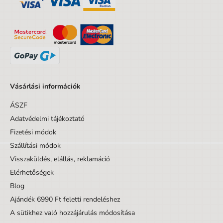
Dizájnos tétel
Nem
Minta
Egyéb motívumok
Tömeg
0,75
Vásárlási információk
ÁSZF
Adatvédelmi tájékoztató
Fizetési módok
Szállítási módok
Visszaküldés, elállás, reklamáció
Elérhetőségek
Blog
Ajándék 6990 Ft feletti rendeléshez
A sütikhez való hozzájárulás módosítása