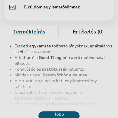
Elküldöm egy ismerősömnek
Termékleírás
Értékelés
(0)
Eredeti
egykamrás
tolltartó lányoknak, az általános
iskola 1. szakaszára.
A tolltartó a
Good Thing
népszerű motivumával
ellátott.
Könnyűség és
praktikusság
jellemzi.
Minden típusú
íróeszközhöz alkalmas
.
A ceruzatartó oldalán
két lenyitható szárny
található.
Cipzárral
zárható, amely megvédi a
segédeszközöket a kieséstől.
Kiváló minőségű
poliészter
anyagból készült.
Több
Termék részletek