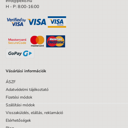
Magasság
info@pexo.hu
19,5 cm
H - P: 8:00-16:00
Szélesség
13 cm
A csomagolás magassága
19.5 cm
A csomagolás mélysége
3.5 cm
Kortól
6 év
Korig
9 év
Készlet/Szett/Csomag
Nem
Vásárlási információk
Dizájnos tétel
Nem
ÁSZF
Minta
Egyéb motívumok
Adatvédelmi tájékoztató
Fizetési módok
Szállítási módok
Visszaküldés, elállás, reklamáció
Elérhetőségek