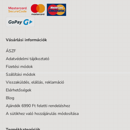
Korig
9 év
Készlet/Szett/Csomag
Nem
Dizájnos tétel
Nem
Minta
Egyéb motívumok
Vásárlási információk
ÁSZF
Adatvédelmi tájékoztató
Fizetési módok
Szállítási módok
Visszaküldés, elállás, reklamáció
Elérhetőségek
Blog
Ajándék 6990 Ft feletti rendeléshez
A sütikhez való hozzájárulás módosítása
Termékkategóriák