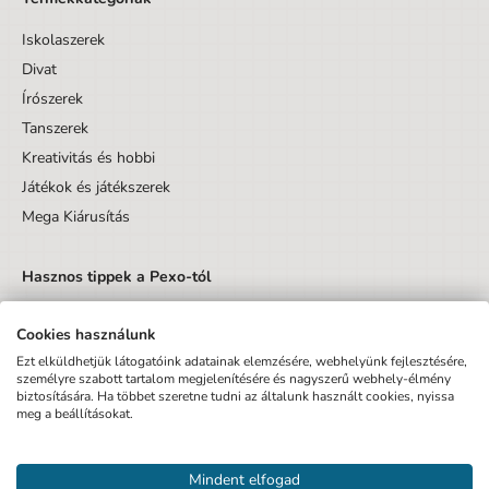
Iskolaszerek
Divat
Írószerek
Tanszerek
Kreativitás és hobbi
Játékok és játékszerek
Mega Kiárusítás
Hasznos tippek a Pexo-tól
Cookies használunk
Ezt elküldhetjük látogatóink adatainak elemzésére, webhelyünk fejlesztésére,
személyre szabott tartalom megjelenítésére és nagyszerű webhely-élmény
biztosítására. Ha többet szeretne tudni az általunk használt cookies, nyissa
Küldés
meg a beállításokat.
Elfogadom az Adatvédelmi tájékoztatót és hozzájárulok, hogy
Mindent elfogad