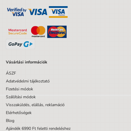
Szélesség
10 cm
A csomagolás magassága
20 cm
A csomagolás mélysége
4 cm
Kortól
6 év
Korig
9 év
Készlet/Szett/Csomag
Nem
Vásárlási információk
Dizájnos tétel
Nem
ÁSZF
Minta
Cars
Adatvédelmi tájékoztató
Fizetési módok
Szállítási módok
Visszaküldés, elállás, reklamáció
Elérhetőségek
Blog
Ajándék 6990 Ft feletti rendeléshez