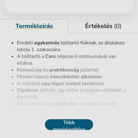
Termékleírás
Értékelés
(0)
Eredeti
egykamrás
tolltartó fiúknak, az általános
iskola 1. szakaszára.
A tolltartó a
Cars
népszerű motívumával van
ellátva.
Könnyűség és
praktikusság
jellemzi.
Minden típusú
íróeszközhöz alkalmas
.
A tolltartó
egy tágas zsebet tartalmaz
.
Cipzárral
zárható, így védve a segédeszközöket a
kieséstől.
Kiváló minőségű
poliészter
anyagból készült.
Termék részletek
Több
megjelenítése
EAN vonalkód
5903162089669