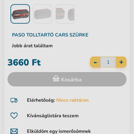
PASO
TOLLTARTÓ CARS SZÜRKE
Jobb árat találtam
-
3660 Ft
+
Kosárba
Elérhetőség:
Nincs raktáron
Kívánságlistára teszem
Elküldöm egy ismerősömnek