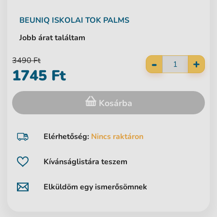
BEUNIQ
ISKOLAI TOK PALMS
Jobb árat találtam
-
3490 Ft
+
1745 Ft
Kosárba
Elérhetőség:
Nincs raktáron
Kívánságlistára teszem
Elküldöm egy ismerősömnek