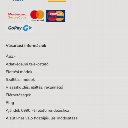
Kortól
3 év
Korig
15 év
Készlet/Szett/Csomag
Nem
Dizájnos tétel
Nem
Minta
Virágok
Vásárlási információk
ÁSZF
Adatvédelmi tájékoztató
Fizetési módok
Szállítási módok
Visszaküldés, elállás, reklamáció
Elérhetőségek
Blog
Ajándék 6990 Ft feletti rendeléshez
A sütikhez való hozzájárulás módosítása