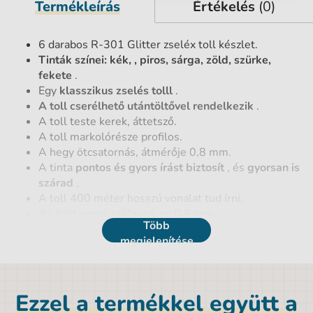
Termékleírás
Értékelés
(0)
6 darabos R-301 Glitter zseléx toll készlet.
Tinták színei: kék, , piros, sárga, zöld, szürke,
fekete
.
Egy
klasszikus zselés tolll
.
A toll cserélhető utántöltővel rendelkezik
.
A toll teste kerek, áttetsző.
A toll markolórésze profilos.
A hegy ötcsatornás, átmérője 0,8 mm.
A tinta
pontos és gyors írást biztosít
, és
gyorsan is
szárad
.
A toll 400 méter hosszú vonalat tud írni.
Az írott vonal szélessége: 0,6 mm
.
Több
megjelenítése
Termék részletek
EAN vonalkód
4041485465263
Ezzel a termékkel együtt a
Darabszám
6 db