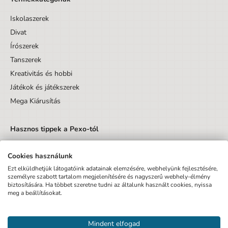
Iskolaszerek
Divat
Írószerek
Tanszerek
Kreativitás és hobbi
Játékok és játékszerek
Mega Kiárusítás
Hasznos tippek a Pexo-tól
Cookies használunk
Ezt elküldhetjük látogatóink adatainak elemzésére, webhelyünk fejlesztésére,
személyre szabott tartalom megjelenítésére és nagyszerű webhely-élmény
biztosítására. Ha többet szeretne tudni az általunk használt cookies, nyissa
Küldés
meg a beállításokat.
Elfogadom az Adatvédelmi tájékoztatót és hozzájárulok, hogy
Mindent elfogad