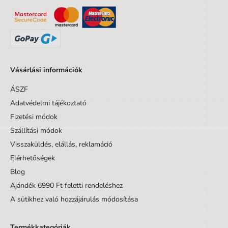
Korig
99 év
Készlet/Szett/Csomag
Nem
Dizájnos tétel
Nem
Balkezesek számára
Nem
Vásárlási információk
ÁSZF
Adatvédelmi tájékoztató
Fizetési módok
Szállítási módok
Visszaküldés, elállás, reklamáció
Elérhetőségek
Blog
Ajándék 6990 Ft feletti rendeléshez
A sütikhez való hozzájárulás módosítása
Termékkategóriák