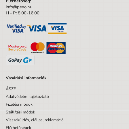
Elérhetőség:
info@pexo.hu
Typ
Készletek
H - P: 8:00-16:00
Márka
Pilot
Nem
Uniszex
Szín
sokszínű
Terméktípus
Szettek
A csomagolás szélessége
4 cm
A csomagolás magassága
10.5 cm
Vásárlási információk
A csomagolás mélysége
18 cm
ÁSZF
Kortól
6 év
Adatvédelmi tájékoztató
Fizetési módok
Korig
99 év
Szállítási módok
Készlet/Szett/Csomag
Nem
Visszaküldés, elállás, reklamáció
Dizájnos tétel
Nem
Elérhetőségek