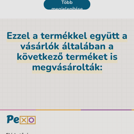
Több
A hegy átmérője: 4,5 mm
megjelenítése
Ezzel a termékkel együtt a
vásárlók általában a
következő terméket is
megvásárolták:
Termék részletek
EAN vonalkód
3131910572534
Darabszám
4 db