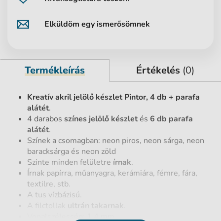
Elküldöm egy ismerősömnek
Termékleírás
Értékelés
(0)
Kreatív akril jelölő készlet Pintor, 4 db + parafa
alátét
.
4 darabos
színes jelölő készlet
és
6 db parafa
alátét
.
Színek a csomagban: neon piros, neon sárga, neon
baracksárga és neon zöld
Szinte minden felületre
írnak
.
Írnak papírra, műanyagra, kerámiára, fémre, fára,
textilre, stb.
A tus vízbázisú.
A filctollak
ultrán takarnak
.
Vonalszélesség: 1,4 mm