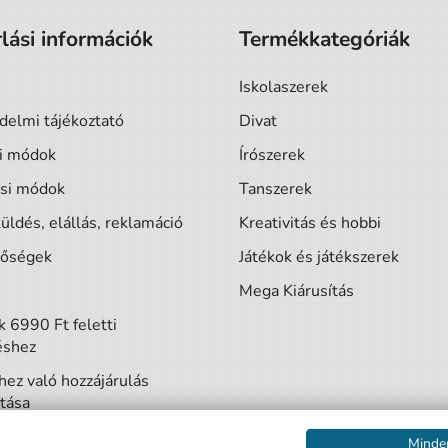
lási információk
Termékkategóriák
Iskolaszerek
delmi tájékoztató
Divat
si módok
Írószerek
ási módok
Tanszerek
üldés, elállás, reklamáció
Kreativitás és hobbi
tőségek
Játékok és játékszerek
Mega Kiárusítás
 6990 Ft feletti
éshez
hez való hozzájárulás
tása
Minde