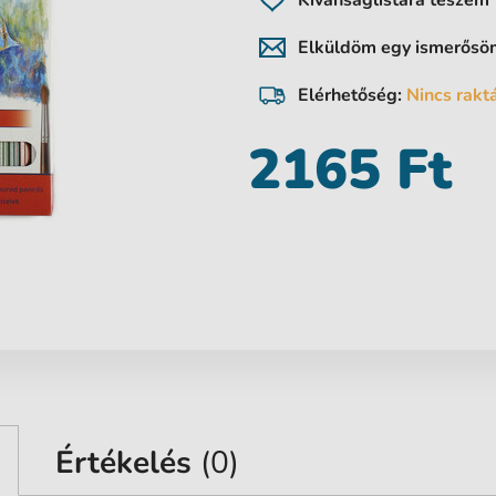
Kívánságlistára teszem
Elküldöm egy ismerős
Elérhetőség:
Nincs rakt
2165 Ft
Értékelés
(0)