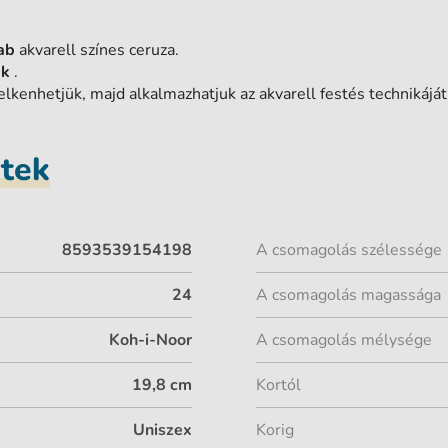
ab
akvarell színes ceruza.
ak
.
elkenhetjük, majd alkalmazhatjuk az akvarell festés technikáját
etek
8593539154198
A csomagolás szélessége
24
A csomagolás magassága
Koh-i-Noor
A csomagolás mélysége
19,8 cm
Kortól
Uniszex
Korig