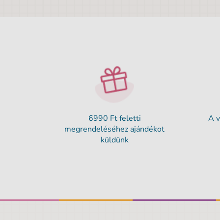
6990 Ft feletti
A v
megrendeléséhez ajándékot
küldünk