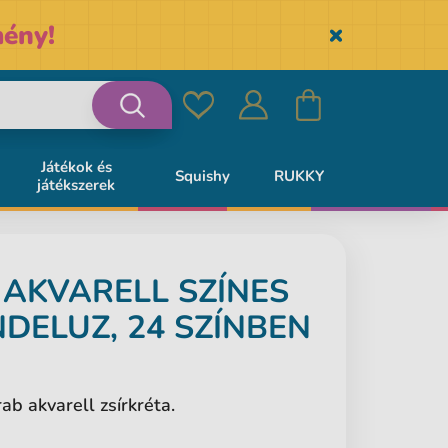
ény!
Skryť
Kedvencek
Bejelentkezés
Kosár
Keresés
Játékok és
Squishy
RUKKY
játékszerek
R
AKVARELL SZÍNES
DELUZ, 24 SZÍNBEN
ab akvarell zsírkréta.