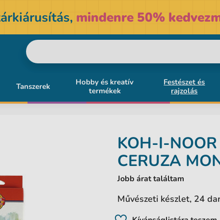
árkiárusítás,
mindenre 50% kedvezm
Hobby és kreatív
Festészet és
Tanszerek
termékek
rajzolás
KOH-I-NOO
CERUZA MON
Jobb árat találtam
Művészeti készlet, 24 dar