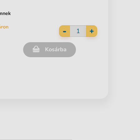
ömnek
áron
-
+
Kosárba