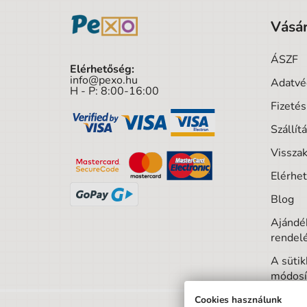
Vásár
ÁSZF
Elérhetőség:
info@pexo.hu
Adatvé
H - P: 8:00-16:00
Fizeté
Szállít
Visszak
Elérhe
Blog
Ajándék
rendel
A sütik
módosí
Cookies használunk