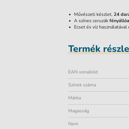
Művészeti készlet,
24 dar
A színes ceruzák
fényálló
Ecset és víz használatával 
Termék részl
EAN vonalkód
Színek száma
Márka
Magasság
Nem