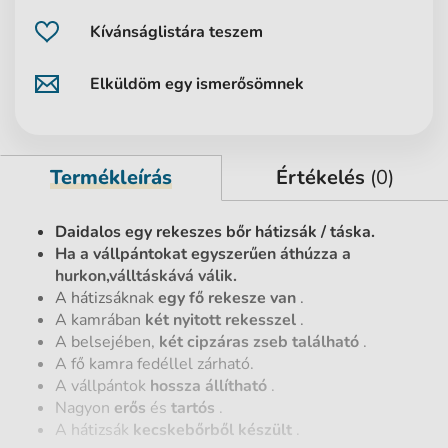
Kívánságlistára teszem
Elküldöm egy ismerősömnek
Termékleírás
Értékelés
(0)
Daidalos egy rekeszes bőr hátizsák / táska.
Ha a vállpántokat egyszerűen áthúzza a
hurkon,válltáskává válik.
A hátizsáknak
egy fő rekesze van
.
A kamrában
két nyitott rekesszel
.
A belsejében,
két cipzáras zseb található
.
A fő kamra fedéllel zárható.
A vállpántok
hossza állítható
.
Nagyon
erős
és
tartós
.
A hátizsák
kecskebőrből készült
.