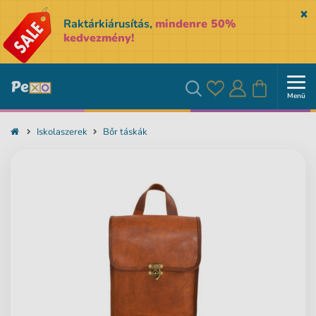
Sk
Raktárkiárusítás,
mindenre 50%
kedvezmény!
Menü
Kedvencek
Bejelentkezés
Kosár
Keresés
Iskolaszerek
Bőr táskák