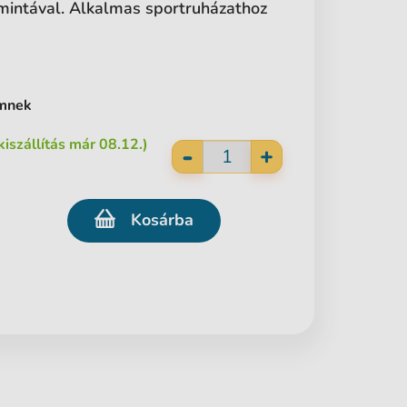
mintával. Alkalmas sportruházathoz
ömnek
kiszállítás már 08.12.)
-
+
Kosárba