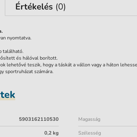
Értékelés
(0)
a.
 van nyomtatva.
 található.
sített és hálóval borított.
ok lehetővé teszik, hogy a táskát a vállon vagy a háton lehesse
gy sportruházat számára.
etek
5903162110530
Magasság
0,2 kg
Szélesség