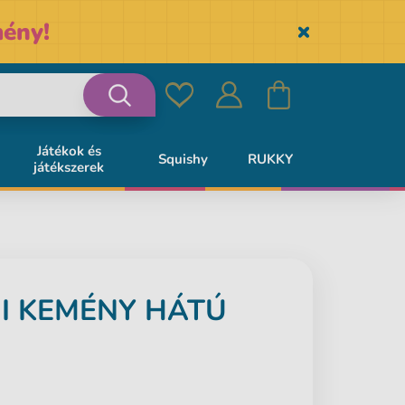
ény!
Skryť
Kedvencek
Bejelentkezés
Kosár
Keresés
Játékok és
Squishy
RUKKY
játékszerek
I KEMÉNY HÁTÚ