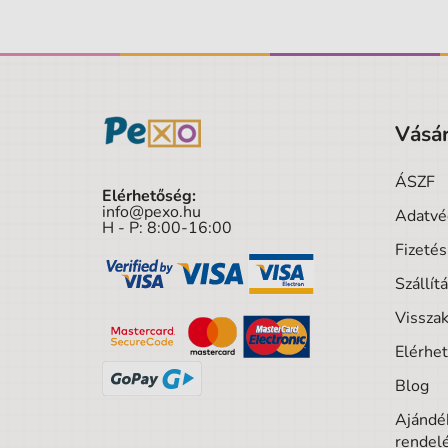
Vásár
ÁSZF
Elérhetőség:
info@pexo.hu
Adatvé
H - P: 8:00-16:00
Fizeté
Szállít
Visszak
Elérhe
Blog
Ajándék
rendel