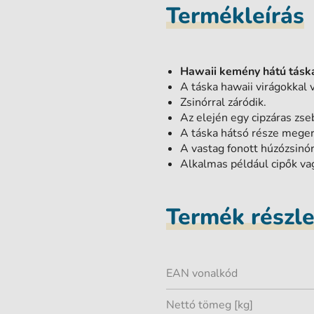
Termékleírás
Hawaii kemény hátú tásk
A táska hawaii virágokkal
Zsinórral záródik.
Az elején egy cipzáras zseb
A táska hátsó része megerő
A vastag fonott húzózsinór
Alkalmas például cipők va
Termék részl
EAN vonalkód
Nettó tömeg [kg]