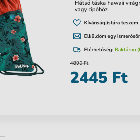
Hátsó táska hawaii virág
vagy cipőhöz.
Kívánságlistára teszem
Elküldöm egy ismerős
Elérhetőség:
Raktáron (
4890 Ft
2445 Ft