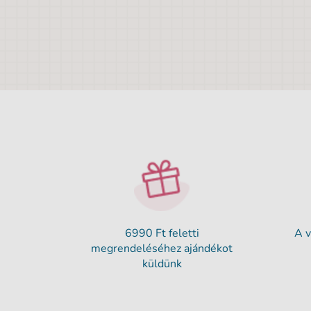
6990 Ft feletti
A v
megrendeléséhez ajándékot
küldünk