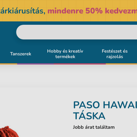
árkiárusítás,
mindenre 50% kedvezm
Hobby és kreatív
Festészet és
Tanszerek
termékek
rajzolás
PASO
HAWAI
TÁSKA
Jobb árat találtam