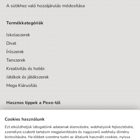
Tolltartó
3,5 cm
19,5 cm
13 cm
A sütikhez való hozzájárulás módosítása
Vak
38 cm
34 cm
0,5 cm
Üveg
20 cm
7 cm
7 cm
Termékkategóriák
Iskolaszerek
Termék részletek
Divat
Írószerek
EAN vonalkód
8595665003852
Tanszerek
Nettó tömeg [kg]
1,5 kg
Kreativitás és hobbi
Játékok és játékszerek
Anyag
Polyester
Mega Kiárusítás
Márka
Paso
Nem
Fiú
Hasznos tippek a Pexo-tól
Szín
zelená
Cookies használunk
Anyag
Polyester
Ezt elküldhetjük látogatóink adatainak elemzésére, webhelyünk fejlesztésére,
személyre szabott tartalom megjelenítésére és nagyszerű webhely-élmény
Terméktípus
Hátizsák szettek
biztosítására. Ha többet szeretne tudni az általunk használt cookies, nyissa
Küldés