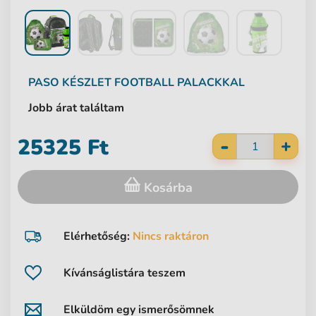
PASO
KÉSZLET FOOTBALL PALACKKAL
Jobb árat találtam
-
25325 Ft
+
Kosárba
Elérhetőség:
Nincs raktáron
Kívánságlistára teszem
Elküldöm egy ismerősömnek