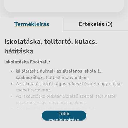
Termékleírás
Értékelés
(0)
Iskolatáska, tolltartó, kulacs,
hátitáska
Iskolatáska Football :
Iskolatáska fiúknak,
az általános iskola 1.
szakaszához,
, Futball motívumban.
Az iskolatáska
két tágas rekeszt
és két nagy elülső
zsebet tartalmaz.
Az iskolatáska oldalán
oldalsó zsebek
találhatók
palackhoz vagy más apróságokhoz.
Az iskolatáska hátlapja megerősített és
Több
ergonomikus kialakítású,
a megfelelő testtartás
megjelenítése
érdekében.
Az iskolatáska
puha és állítható
vállpánttal