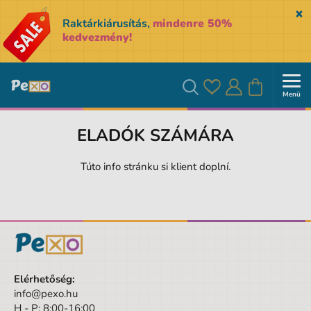
Sk
Raktárkiárusítás,
mindenre 50%
kedvezmény!
Menü
Kedvencek
Bejelentkezés
Kosár
Keresés
ELADÓK SZÁMÁRA
Túto info stránku si klient doplní.
Elérhetőség:
info@pexo.hu
H - P: 8:00-16:00