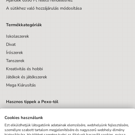
Ajándék 6990 Ft feletti rendeléshez
A sütikhez való hozzájárulás módosítása
Termékkategóriák
Iskolaszerek
Divat
Írószerek
Tanszerek
Kreativitás és hobbi
Játékok és játékszerek
Mega Kiárusítás
Hasznos tippek a Pexo-tól
Cookies használunk
Ezt elküldhetjük látogatóink adatainak elemzésére, webhelyünk fejlesztésére,
személyre szabott tartalom megjelenítésére és nagyszerű webhely-élmény
biztosítására. Ha többet szeretne tudni az általunk használt cookies, nyissa