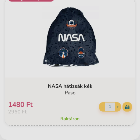
NASA hátizsák kék
Paso
1480 Ft
-
+
2960 Ft
Raktáron