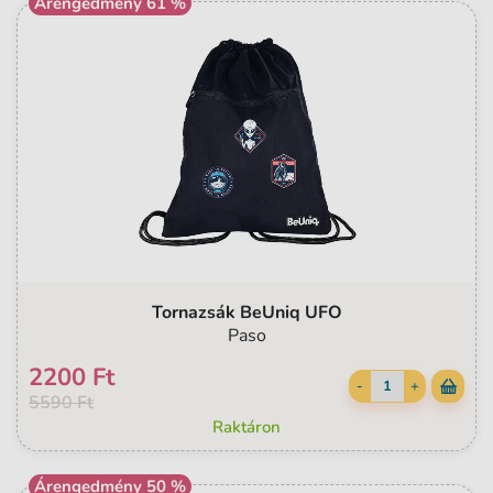
Árengedmény 61 %
Tornazsák BeUniq UFO
Paso
2200 Ft
-
+
5590 Ft
Raktáron
Árengedmény 50 %