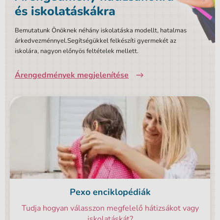
és iskolatáskákra
Bemutatunk Önöknek néhány iskolatáska modellt, hatalmas
árkedvezménnyel.Segítségükkel felkészíti gyermekét az
iskolára, nagyon előnyös feltételek mellett.
Árengedmények megjelenítése
Pexo enciklopédiák
Tudja hogyan válasszon megfelelő hátizsákot vagy
iskolatáskát?