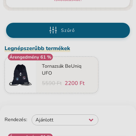
Szűrő
Legnépszerűbb termékek
Árengedmény 61 %
Tornazsák BeUniq
UFO
5590 Ft
2200 Ft
Rendezés:
Ajánlott