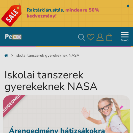
Sk
Raktárkiárusítás,
mindenre 50%
kedvezmény!
Menü
Kedvencek
Bejelentkezés
Kosár
Keresés
Iskolai tanszerek gyerekeknek NASA
Iskolai tanszerek
gyerekeknek NASA
RENGEDMÉNY
Árengedmény hátizsákokra