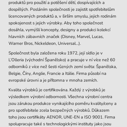
produktů pro použití a potěšení dětí, dospívajících a
dospělých. Posláním společnosti je zajistit spotřebitelům
licencovaných produktů a, v širším smyslu, jejich rodinám
spokojenost s jejich výrobky. Aby toho společnost
dosáhla, vymýšlí koncepty, designy a produkci kolekcí
hlavních zábavních značek (Disney, Marvel, Lucas,
Warner Bros, Nickeldeon, Universal…).
Společnost byla založena roku 1972, její sídlo je v
L’Olleria (východní Španělsko) a pracuje v ní více než 60
odborníků z více než šesti různých zemí světa: Španělska,
Belgie, Číny, Anglie, Francie a Itálie. Firma působí na
evropské úrovni a je přítomna v mnoha zemích.
Kvalita výrobků je certifikována. Každý z výrobků je
výsledkem výrobní odbornosti. Všechna výrobní centra
jsou zárukou produkce vynikajícího poměru kvality/ceny a
pro spotřebitele zcela bezpečných výrobků. Důkazem
toho jsou certifikáty AENOR, UNE-EN a ISO 9001. Firma
spolupracuje také s technologickými instituty jako jsou